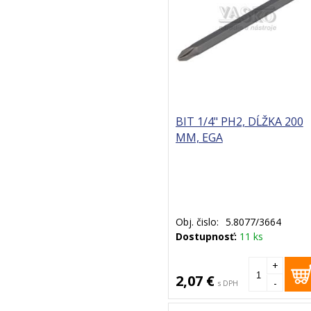
BIT 1/4" PH2, DĹŽKA 200
MM, EGA
Obj. čislo:
5.8077/3664
Dostupnosť:
11 ks
+
2,07 €
-
s DPH