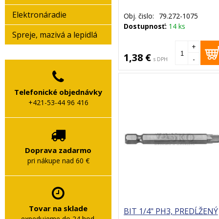
Elektronáradie
Obj. čislo:
79.272-1075
Dostupnosť:
14 ks
Spreje, mazivá a lepidlá
+
1,38 €
-
s DPH
Telefonické objednávky
+421-53-44 96 416
Doprava zadarmo
pri nákupe nad 60 €
Tovar na sklade
BIT 1/4" PH3, PREDĹŽENÝ
expedujeme do 24 hod.