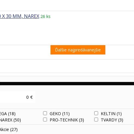
0 X 30 MM, NAREX
26 ks
Ďalšie najpredávanejšie
€
EGA
(18)
GEKO
(11)
KELTIN
(1)
NAREX
(50)
PRO-TECHNIK
(3)
TVARDY
(3)
Akcie
(27)