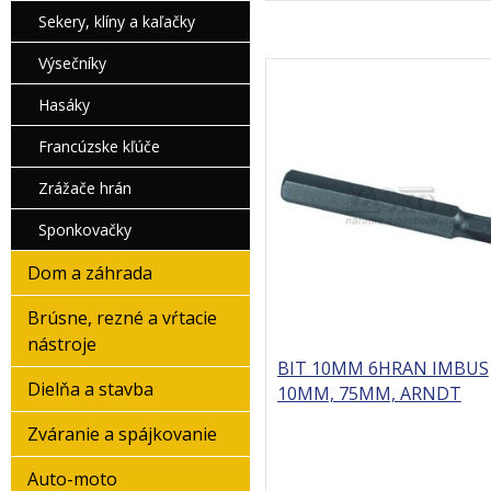
Sekery, klíny a kaľačky
Výsečníky
Hasáky
Francúzske kľúče
Zrážače hrán
Sponkovačky
Dom a záhrada
Brúsne, rezné a vŕtacie
nástroje
BIT 10MM 6HRAN IMBUS
Dielňa a stavba
10MM, 75MM, ARNDT
Zváranie a spájkovanie
Auto-moto