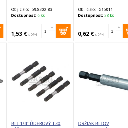
Obj. čislo:
59.8302-83
Obj. čislo:
G15011
Dostupnosť:
6 ks
Dostupnosť:
38 ks
+
+
1,53 €
0,62 €
-
-
s DPH
s DPH
BIT 1/4" ÚDEROVÝ T30,
DRŽIAK BITOV