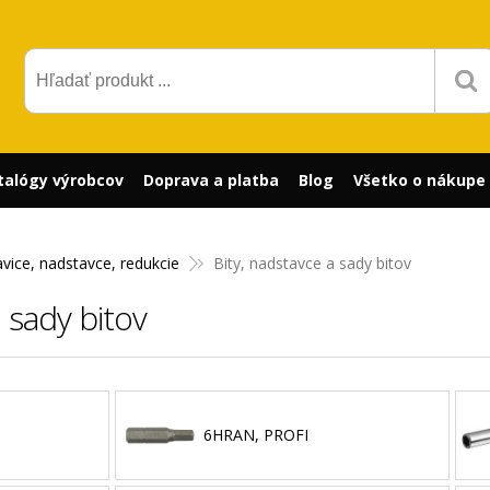
talógy výrobcov
Doprava a platba
Blog
Všetko o nákupe
avice, nadstavce, redukcie
Bity, nadstavce a sady bitov
a sady bitov
6HRAN, PROFI