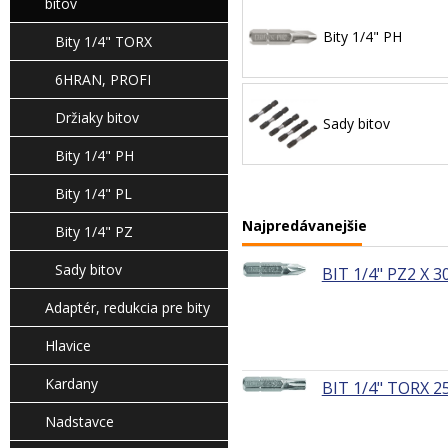
bitov
Bity 1/4" PH
Bity 1/4" TORX
6HRAN, PROFI
Držiaky bitov
Sady bitov
Bity 1/4" PH
Bity 1/4" PL
Najpredávanejšie
Bity 1/4" PZ
Sady bitov
BIT 1/4" PZ2 X 
Adaptér, redukcia pre bity
Hlavice
Kardany
BIT 1/4" TORX 2
Nadstavce