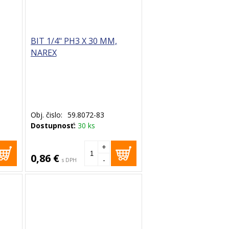
BIT 1/4" PH3 X 30 MM,
NAREX
Obj. čislo:
59.8072-83
Dostupnosť:
30 ks
+
0,86 €
-
s DPH