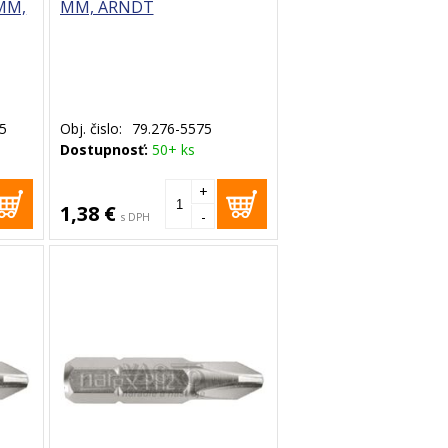
 MM,
MM, ARNDT
5
Obj. čislo:
79.276-5575
Dostupnosť:
50+ ks
+
1,38 €
-
s DPH