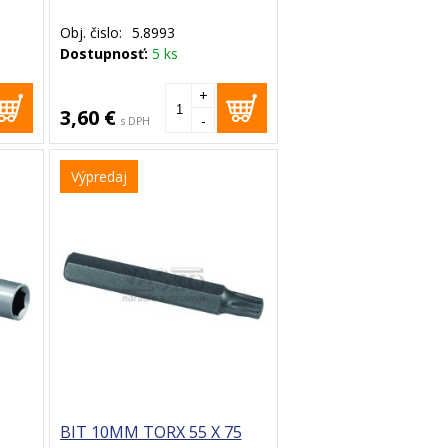
Obj. čislo:
5.8993
Dostupnosť:
5 ks
+
3,60 €
-
s DPH
Výpredaj
BIT 10MM TORX 55 X 75