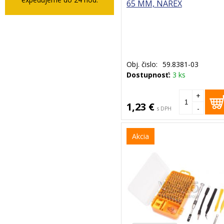
65 MM, NAREX
Obj. čislo:
59.8381-03
Dostupnosť:
3 ks
+
1,23 €
-
s DPH
Akcia