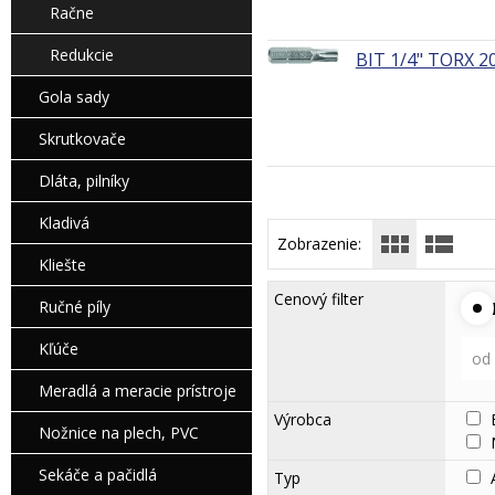
Račne
Redukcie
BIT 1/4" TORX 2
Gola sady
Skrutkovače
Dláta, pilníky
Kladivá
Zobrazenie:
Kliešte
Cenový filter
Ručné píly
Kľúče
od
Meradlá a meracie prístroje
Výrobca
Nožnice na plech, PVC
Sekáče a pačidlá
Typ