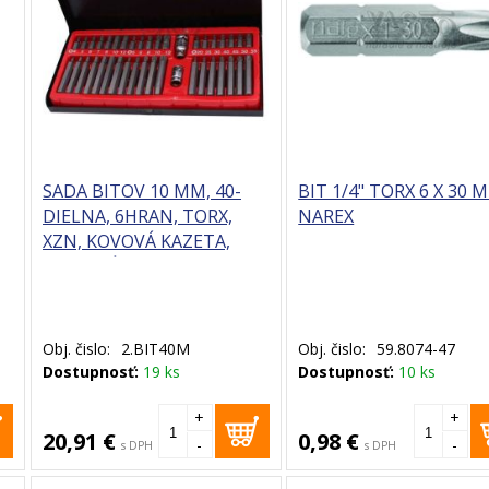
SADA BITOV 10 MM, 40-
BIT 1/4" TORX 6 X 30 
DIELNA, 6HRAN, TORX,
NAREX
XZN, KOVOVÁ KAZETA,
MATERIÁL S2, XL-TOOLS
Obj. čislo:
2.BIT40M
Obj. čislo:
59.8074-47
Dostupnosť:
19 ks
Dostupnosť:
10 ks
+
+
20,91 €
0,98 €
-
-
s DPH
s DPH