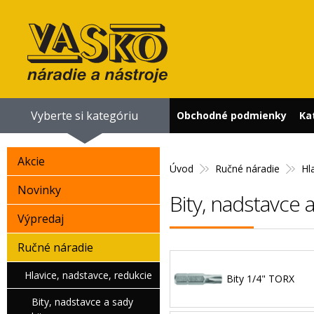
Vyberte si kategóriu
Obchodné podmienky
Ka
Akcie
Úvod
Ručné náradie
Hl
Novinky
Bity, nadstavce 
Výpredaj
Ručné náradie
Hlavice, nadstavce, redukcie
Bity 1/4" TORX
Bity, nadstavce a sady