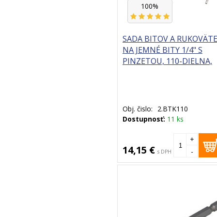
100%
SADA BITOV A RUKOVÄT
NA JEMNÉ BITY 1/4" S
PINZETOU, 110-DIELNA,
PRO-TECHNIK
Obj. čislo:
2.BTK110
Dostupnosť:
11 ks
+
14,15 €
-
s DPH