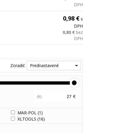
DPH
0,98 €
s
DPH
0,80 €
bez
DPH
Zoradiť:
Prednastavené
do
€
MAR-POL
(1)
XLTOOLS
(16)