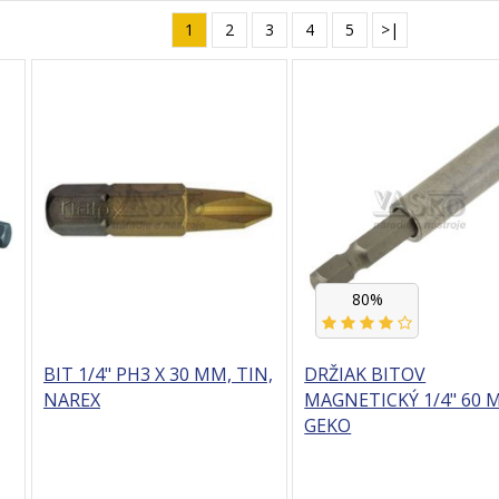
1
2
3
4
5
>|
80%
BIT 1/4" PH3 X 30 MM, TIN,
DRŽIAK BITOV
NAREX
MAGNETICKÝ 1/4" 60 
GEKO