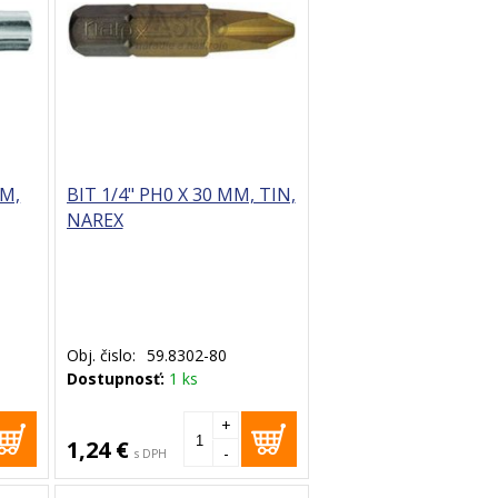
MM,
BIT 1/4" PH0 X 30 MM, TIN,
NAREX
Obj. čislo:
59.8302-80
Dostupnosť:
1 ks
+
1,24 €
-
s DPH