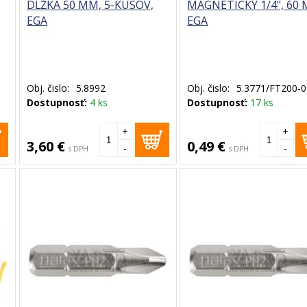
DĹŽKA 50 MM, 5-KUSOV,
MAGNETICKÝ 1/4", 60
EGA
EGA
Obj. čislo:
5.8992
Obj. čislo:
5.3771/FT200-0
Dostupnosť:
4 ks
Dostupnosť:
17 ks
+
+
3,60 €
0,49 €
-
-
s DPH
s DPH