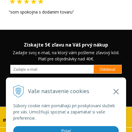
som spokojna s dodanim tovaru
Získajte 5€ zľavu na Váš prvý nákup
Zadajte svoj e-mail, na ktorý vám pošleme zľavový kód.
Platí pre objednávky nad 40€.
Odoberať
Budete informovaný o novinkách na našom eshope a jedinečných
zľavách na vybrané produkty.
Neplatí pre Veľkoobchodných
Vaše nastavenie cookies
zákazníkov.
Súbory cookie nám pomáhajú pri poskytovaní služieb
pre vás. Umožňujú spoznať a zapamätať si vaše
preferencie.
INFOLINKA
Prijať