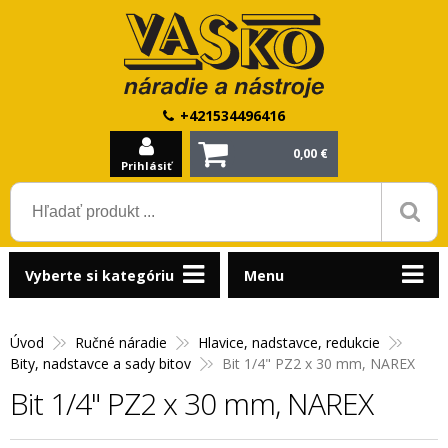
+421534496416
0,00 €
Prihlásiť
Vyberte si kategóriu
Menu
Úvod
Ručné náradie
Hlavice, nadstavce, redukcie
Bity, nadstavce a sady bitov
Bit 1/4" PZ2 x 30 mm, NAREX
Bit 1/4" PZ2 x 30 mm, NAREX