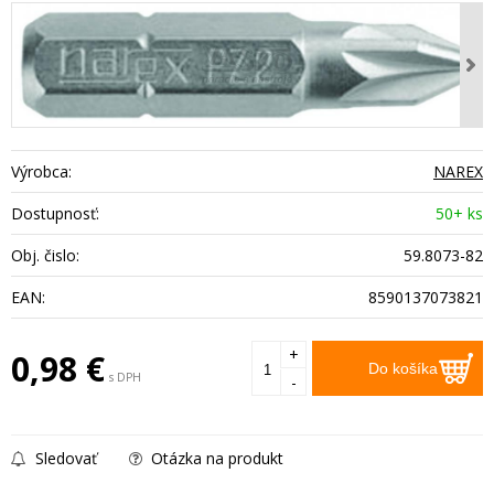
Výrobca:
NAREX
Dostupnosť:
50+ ks
Obj. čislo:
59.8073-82
EAN:
8590137073821
+
0,98
€
Do košíka
s DPH
-
Sledovať
Otázka na produkt