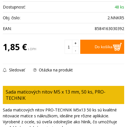
Dostupnosť:
48 ks
Obj. čislo:
2.NNKR5
EAN:
8584163030392
+
1,85
€
Do košíka
s DPH
-
Sledovať
Otázka na produkt
Sada maticových nitov M5 x 13 mm, 50 ks, PRO-
TECHNIK
Sada maticových nitov PRO-TECHNIK M5x13 50 ks sú kvalitné
nitovacie matice s nákružkom, ideálne pre rôzne aplikácie.
Vyrobené z ocele, sú oveľa odolnejšie ako hliník, čo umožňuje