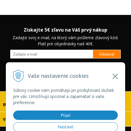
Získajte 5€ zľavu na Váš prvý nákup
Zadajte svoj e-mail, na ktorý vám pošleme zľavový kód.
Platí pre objednávky nad 40€.
Odoberať
Budete informovaný o novinkách na našom eshope a jedinečných
zľavách na vybrané produkty.
Neplatí pre Veľkoobchodných
Vaše nastavenie cookies
zákazníkov.
Súbory cookie nám pomáhajú pri poskytovaní služieb
pre vás. Umožňujú spoznať a zapamätať si vaše
preferencie.
INFOLINKA
Prijať
VŠETKO O NÁKUPE
Nastaviť