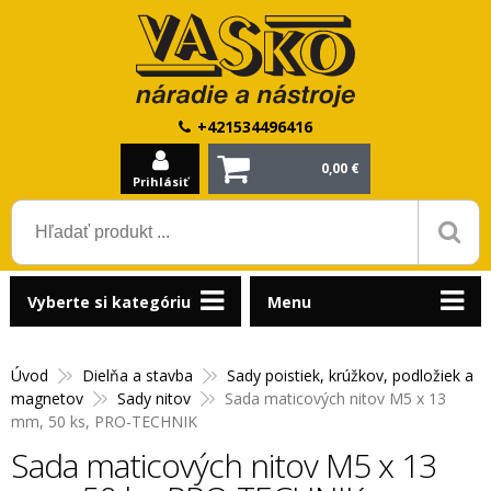
+421534496416
0,00 €
Prihlásiť
Vyberte si kategóriu
Menu
Úvod
Dielňa a stavba
Sady poistiek, krúžkov, podložiek a
magnetov
Sady nitov
Sada maticových nitov M5 x 13
mm, 50 ks, PRO-TECHNIK
Sada maticových nitov M5 x 13