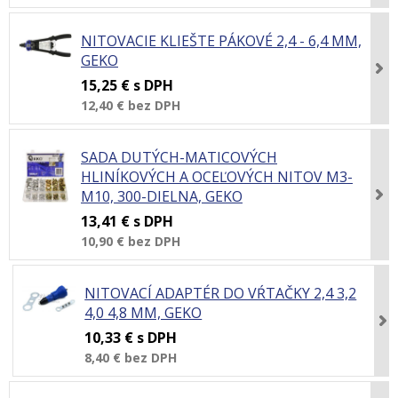
NITOVACIE KLIEŠTE PÁKOVÉ 2,4 - 6,4 MM,
GEKO
15,25 €
s DPH
12,40 €
bez DPH
SADA DUTÝCH-MATICOVÝCH
HLINÍKOVÝCH A OCEĽOVÝCH NITOV M3-
M10, 300-DIELNA, GEKO
13,41 €
s DPH
10,90 €
bez DPH
NITOVACÍ ADAPTÉR DO VŔTAČKY 2,4 3,2
4,0 4,8 MM, GEKO
10,33 €
s DPH
8,40 €
bez DPH