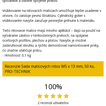
spoľahlivé a odolné spojenie prvkov.
Vrúbkovanie na nitovacích maticiach umožňuje lepšie usadenie v
otvore, čo zaisťuje pevnú štruktúru. Cylindrický golier s
vrúbkovaním navyše zaručuje pevnejšie priľnutie k materiálu.
Tieto nitovacie matice majú mnoho aplikácií – dajú sa použiť na
vytváranie závitov v tenkostenných prvkoch, na spájanie
oceľových profilov, plechov a plotov. Navyše je možné
zaskrutkovať skrutku a rýchlo demontovať namontované prvky,
čo značne uľahčuje prácu.
- Hmotnosť: 0,1 kg
Recenzie Sada maticových nitov M5 x 13 mm, 50 ks,
PRO-TECHNIK
100%
2 recenzií užívateľov