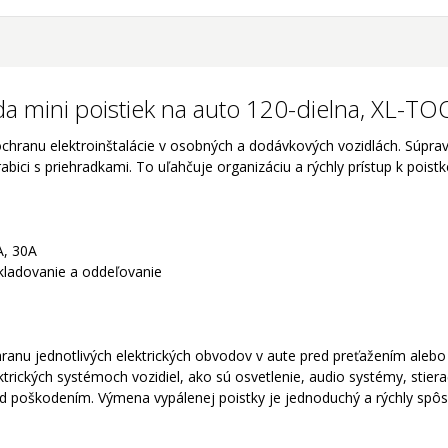
a mini poistiek na auto 120-dielna, XL-T
ochranu elektroinštalácie v osobných a dodávkových vozidlách. Súpra
ici s priehradkami. To uľahčuje organizáciu a rýchly prístup k poistk
A, 30A
skladovanie a oddeľovanie
ranu jednotlivých elektrických obvodov v aute pred preťažením alebo 
rických systémoch vozidiel, ako sú osvetlenie, audio systémy, stierač
red poškodením. Výmena vypálenej poistky je jednoduchý a rýchly sp