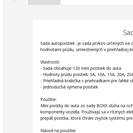
Sad
Sada autopoistiek -je sada prvkov určených na 
hodnotami prúdu, umiestnených v priehľadnej krab
Vlastnosti:
- Sada obsahuje 120 mini poistiek do auta
- Hodnoty prúdu poistiek: 5A, 10A, 15A, 20A, 25
- Priehľadná krabička s priehradkami pre ľahké 
- Jednoduchá výmena poistiek
Použitie:
Mini poistky do auta zo sady BOXX slúžia na och
komponenty vozidla. Používajú sa v rôznych elekt
prepáli poistka, ktorá chráni zvyšok systému p
Návod na použitie: