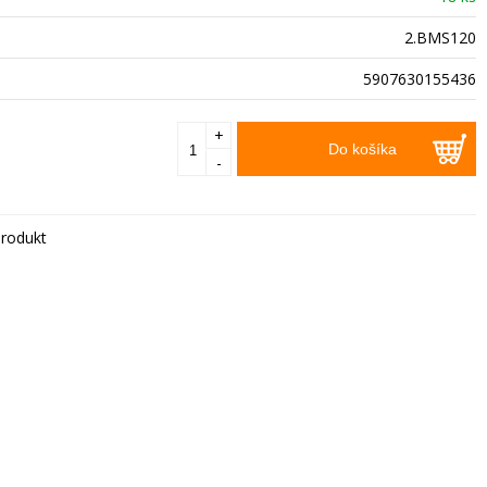
2.BMS120
5907630155436
+
Do košíka
-
rodukt