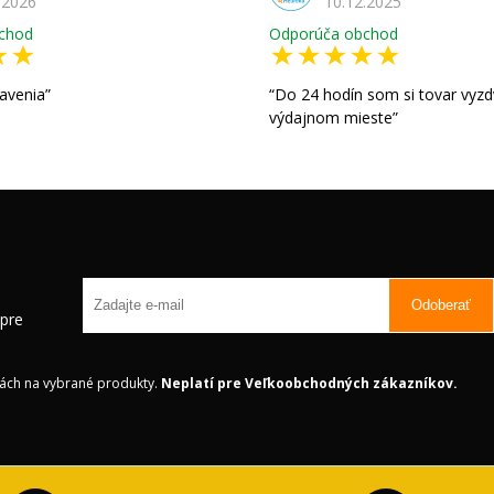
.2026
10.12.2025
chod
Odporúča obchod
avenia
Do 24 hodín som si tovar vyzd
výdajnom mieste
Odoberať
 pre
ách na vybrané produkty.
Neplatí pre Veľkoobchodných zákazníkov.