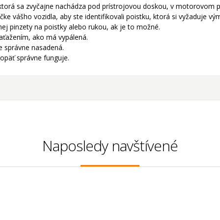
 ktorá sa zvyčajne nachádza pod prístrojovou doskou, v motorovom pri
čke vášho vozidla, aby ste identifikovali poistku, ktorá si vyžaduje vý
ej pinzety na poistky alebo rukou, ak je to možné.
aťažením, ako má vypálená.
 je správne nasadená.
opäť správne funguje.
Naposledy navštívené