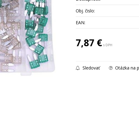
Obj. čislo:
EAN:
7,87
€
s DPH
Sledovať
Otázka na p