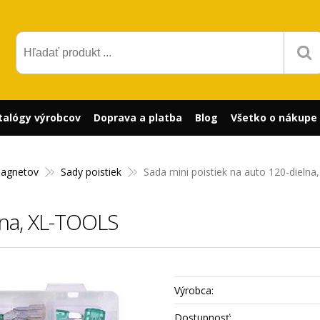
talógy výrobcov
Doprava a platba
Blog
Všetko o nákupe
 magnetov
Sady poistiek
Sada mini poistiek na auto 120-dieln
lna, XL-TOOLS
Výrobca:
Dostupnosť: