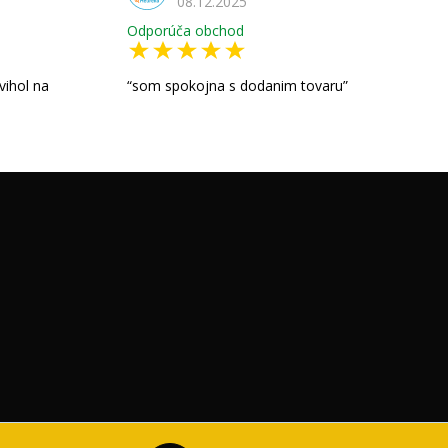
08.12.2025
Odporúča obchod
vihol na
som spokojna s dodanim tovaru