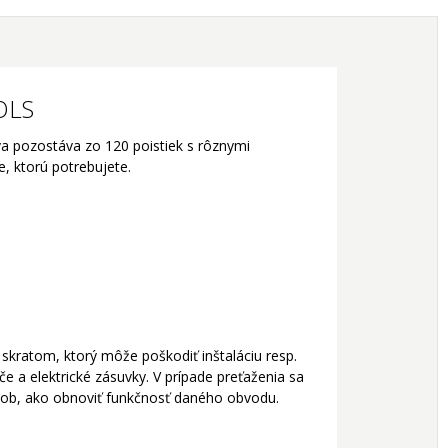
OOLS
va pozostáva zo 120 poistiek s rôznymi
e, ktorú potrebujete.
skratom, ktorý môže poškodiť inštaláciu resp.
e a elektrické zásuvky. V prípade preťaženia sa
ôsob, ako obnoviť funkčnosť daného obvodu.