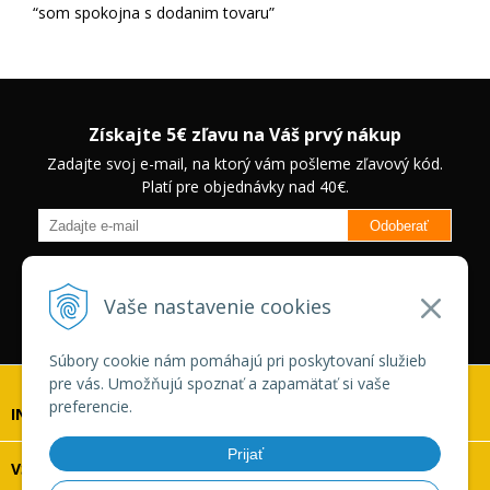
som spokojna s dodanim tovaru
Získajte 5€ zľavu na Váš prvý nákup
Zadajte svoj e-mail, na ktorý vám pošleme zľavový kód.
Platí pre objednávky nad 40€.
Odoberať
Budete informovaný o novinkách na našom eshope a jedinečných
zľavách na vybrané produkty.
Neplatí pre Veľkoobchodných
Vaše nastavenie cookies
zákazníkov.
Súbory cookie nám pomáhajú pri poskytovaní služieb
pre vás. Umožňujú spoznať a zapamätať si vaše
preferencie.
INFOLINKA
Prijať
VŠETKO O NÁKUPE