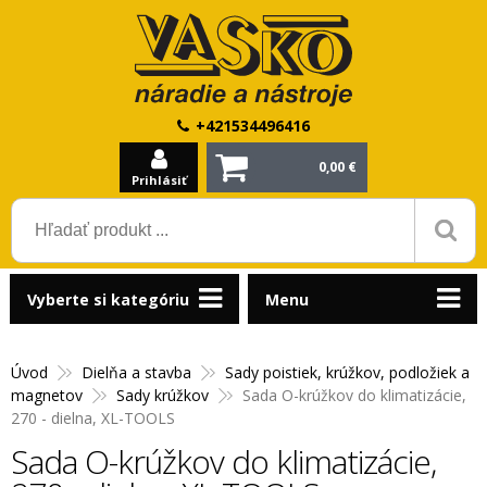
+421534496416
0,00 €
Prihlásiť
Vyberte si kategóriu
Menu
Úvod
Dielňa a stavba
Sady poistiek, krúžkov, podložiek a
magnetov
Sady krúžkov
Sada O-krúžkov do klimatizácie,
270 - dielna, XL-TOOLS
Sada O-krúžkov do klimatizácie,