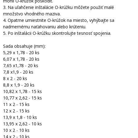
mohli O-krúžok poškodiť.
3. Na uľahčenie inštalácie O-krúžku môžete použiť malé
množstvo vhodného maziva.
4. Opatrne umiestnite O-krúžok na miesto, vyhýbajte sa
nadmernému naťahovaniu alebo krúteniu.
5. Po inštalácii O-krúžku skontrolujte tesnosť spojenia.
Sada obsahuje (mm):
5,29 x 1,78 - 20 ks
6,07 x 1,78 - 20 ks
7,65 x1,78 - 20 ks
7,8 x1,9 - 20 ks
8 x 2 - 20 ks
8,8 x 1,9 - 20 ks
10,82 x 1,78 - 15 ks
10,77 x 2,62 - 15 ks
11 x 2 - 15 ks
12 x 2 - 15 ks
13,9 x 1,8 - 10 ks
13,95 x 2,62 - 10 ks
10 x 2 - 10 ks
14 x 2 - 10 ks