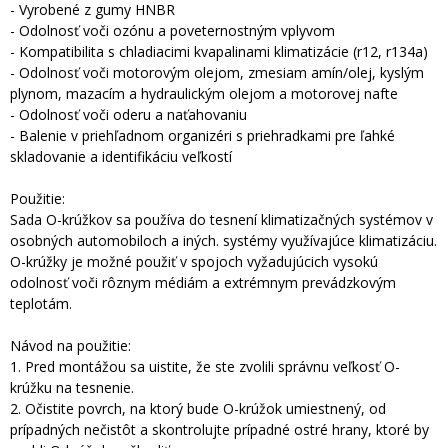
- Vyrobené z gumy HNBR
- Odolnosť voči ozónu a poveternostným vplyvom
- Kompatibilita s chladiacimi kvapalinami klimatizácie (r12, r134a)
- Odolnosť voči motorovým olejom, zmesiam amín/olej, kyslým
plynom, mazacím a hydraulickým olejom a motorovej nafte
- Odolnosť voči oderu a naťahovaniu
- Balenie v priehľadnom organizéri s priehradkami pre ľahké
skladovanie a identifikáciu veľkostí
Použitie:
Sada O-krúžkov sa používa do tesnení klimatizačných systémov v
osobných automobiloch a iných. systémy využívajúce klimatizáciu.
O-krúžky je možné použiť v spojoch vyžadujúcich vysokú
odolnosť voči rôznym médiám a extrémnym prevádzkovým
teplotám.
Návod na použitie:
1. Pred montážou sa uistite, že ste zvolili správnu veľkosť O-
krúžku na tesnenie.
2. Očistite povrch, na ktorý bude O-krúžok umiestnený, od
prípadných nečistôt a skontrolujte prípadné ostré hrany, ktoré by