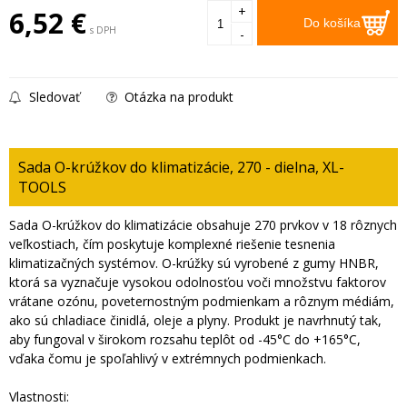
+
6,52
€
Do košíka
s DPH
-
Sledovať
Otázka na produkt
Sada O-krúžkov do klimatizácie, 270 - dielna, XL-
TOOLS
Sada O-krúžkov do klimatizácie obsahuje 270 prvkov v 18 rôznych
veľkostiach, čím poskytuje komplexné riešenie tesnenia
klimatizačných systémov. O-krúžky sú vyrobené z gumy HNBR,
ktorá sa vyznačuje vysokou odolnosťou voči množstvu faktorov
vrátane ozónu, poveternostným podmienkam a rôznym médiám,
ako sú chladiace činidlá, oleje a plyny. Produkt je navrhnutý tak,
aby fungoval v širokom rozsahu teplôt od -45°C do +165°C,
vďaka čomu je spoľahlivý v extrémnych podmienkach.
Vlastnosti: