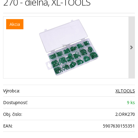
270 - dielna, XL-TOOLS
Akcia
Výrobca:
XLTOOLS
Dostupnosť:
9 ks
Obj. čislo:
2.ORK270
EAN:
5907630155351