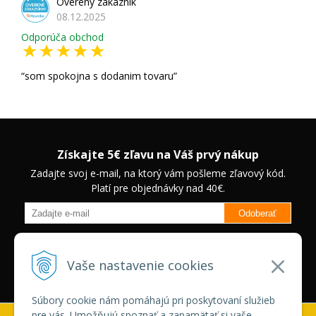
Overený zákazník
08.12.2025
Odporúča obchod
som spokojna s dodanim tovaru
Získajte 5€ zľavu na Váš prvý nákup
Zadajte svoj e-mail, na ktorý vám pošleme zľavový kód.
Platí pre objednávky nad 40€.
Odoberať
Budete informovaný o novinkách na našom eshope a jedinečných
zľavách na vybrané produkty.
Neplatí pre Veľkoobchodných
Vaše nastavenie cookies
zákazníkov.
Súbory cookie nám pomáhajú pri poskytovaní služieb
pre vás. Umožňujú spoznať a zapamätať si vaše