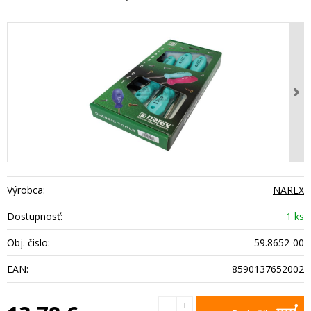
Výrobca:
NAREX
Dostupnosť:
1 ks
Obj. čislo:
59.8652-00
EAN:
8590137652002
+