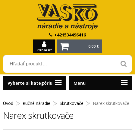
+421534496416
0,00 €
Prihlásiť
Vyberte si kategóriu
Menu
Úvod
Ručné náradie
Skrutkovače
Narex skrutkovače
Narex skrutkovače