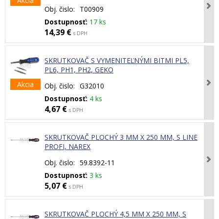
Akcia
Obj. čislo:
T00909
Dostupnosť:
17 ks
14,39 €
s DPH
SKRUTKOVAČ S VYMENITEĽNÝMI BITMI PL5,
PL6, PH1, PH2, GEKO
Akcia
Obj. čislo:
G32010
Dostupnosť:
4 ks
4,67 €
s DPH
SKRUTKOVAČ PLOCHÝ 3 MM X 250 MM, S LINE
PROFI, NAREX
Obj. čislo:
59.8392-11
Dostupnosť:
3 ks
5,07 €
s DPH
SKRUTKOVAČ PLOCHÝ 4,5 MM X 250 MM, S