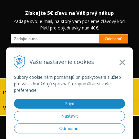
Získajte 5€ zľavu na Váš prvý nákup
Zadajte svoj e-mail, na ktorý vám pošleme zľavový kód.
Platí pre objednávky nad 40€.
Odoberať
Budete informovaný o novinkách na našom eshope a jedinečných
zľavách na vybrané produkty.
Neplatí pre Veľkoobchodných
Vaše nastavenie cookies
zákazníkov.
Súbory cookie nám pomáhajú pri poskytovaní služieb
pre vás. Umožňujú spoznať a zapamätať si vaše
preferencie.
INFOLINKA
Prijať
VŠETKO O NÁKUPE
Nastaviť
© 2026 Vaskonaradie.sk •
tvorba eshopu cez UNIobchod
,
Odmietnuť
webhosting
spoločnosti
WEBYGROUP