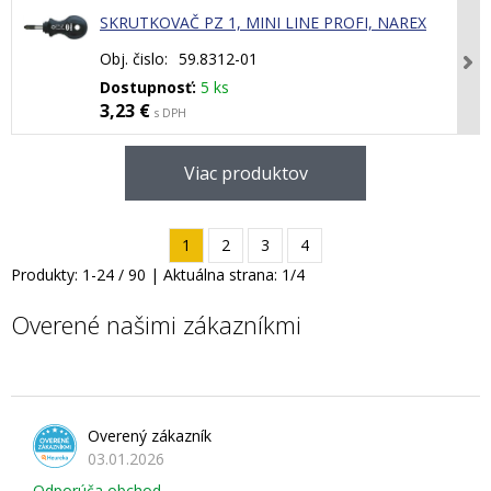
SKRUTKOVAČ PZ 1, MINI LINE PROFI, NAREX
Obj. čislo:
59.8312-01
Dostupnosť:
5 ks
3,23 €
s DPH
Viac produktov
1
2
3
4
Produkty:
1
-
24
/
90
| Aktuálna strana:
1
/
4
Overené našimi zákazníkmi
Overený zákazník
03.01.2026
Odporúča obchod