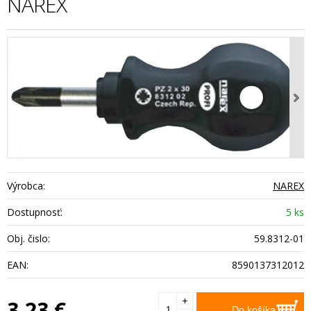
NAREX
Výrobca:
NAREX
Dostupnosť:
5 ks
Obj. čislo:
59.8312-01
EAN:
8590137312012
+
3,23
€
Do košíka