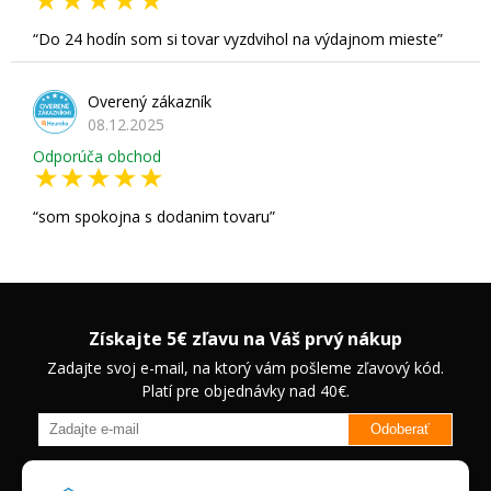
Do 24 hodín som si tovar vyzdvihol na výdajnom mieste
Overený zákazník
08.12.2025
Odporúča obchod
som spokojna s dodanim tovaru
Získajte 5€ zľavu na Váš prvý nákup
Zadajte svoj e-mail, na ktorý vám pošleme zľavový kód.
Platí pre objednávky nad 40€.
Odoberať
Budete informovaný o novinkách na našom eshope a jedinečných