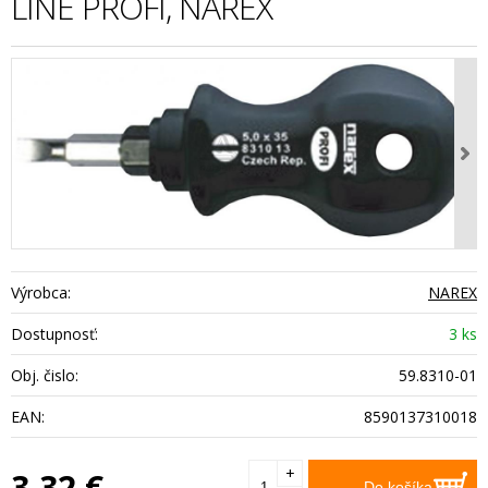
LINE PROFI, NAREX
Výrobca:
NAREX
Dostupnosť:
3 ks
Obj. čislo:
59.8310-01
EAN:
8590137310018
+
3,32
€
Do košíka