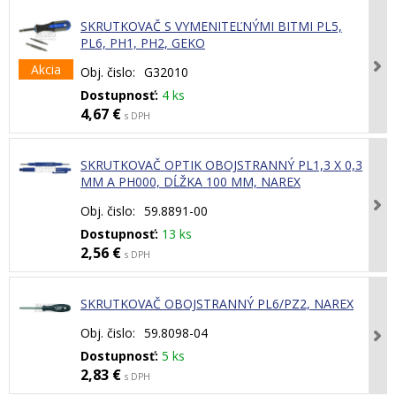
SKRUTKOVAČ S VYMENITEĽNÝMI BITMI PL5,
PL6, PH1, PH2, GEKO
Akcia
Obj. čislo:
G32010
Dostupnosť:
4 ks
4,67 €
s DPH
SKRUTKOVAČ OPTIK OBOJSTRANNÝ PL1,3 X 0,3
MM A PH000, DĹŽKA 100 MM, NAREX
Obj. čislo:
59.8891-00
Dostupnosť:
13 ks
2,56 €
s DPH
SKRUTKOVAČ OBOJSTRANNÝ PL6/PZ2, NAREX
Obj. čislo:
59.8098-04
Dostupnosť:
5 ks
2,83 €
s DPH