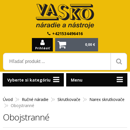
+421534496416
0,00 €
Prihlásiť
Vyberte si kategóriu
Menu
Úvod
Ručné náradie
Skrutkovače
Narex skrutkovače
Obojstranné
Obojstranné