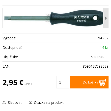
Výrobca:
NAREX
Dostupnosť:
14 ks
Obj. čislo:
59.8098-03
EAN:
8590137098039
+
2,95
€
Do košíka
s DPH
-
Sledovať
Otázka na produkt