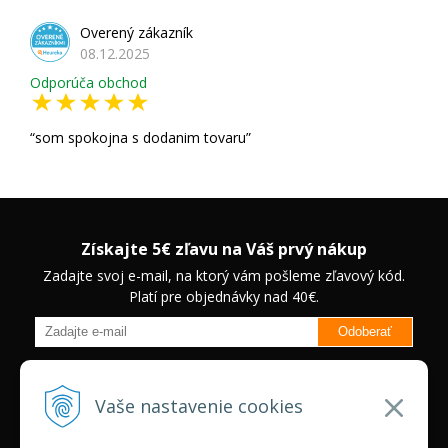
Overený zákazník
08.12.2025
Odporúča obchod
som spokojna s dodanim tovaru
Získajte 5€ zľavu na Váš prvý nákup
Zadajte svoj e-mail, na ktorý vám pošleme zľavový kód.
Platí pre objednávky nad 40€.
Odoberať
Budete informovaný o novinkách na našom eshope a jedinečných
zľavách na vybrané produkty.
Neplatí pre Veľkoobchodných
Vaše nastavenie cookies
zákazníkov.