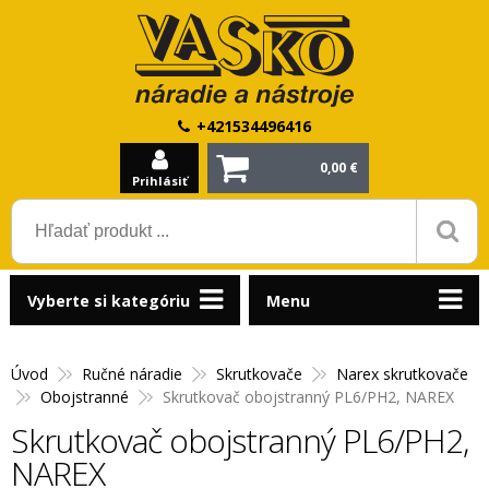
+421534496416
0,00 €
Prihlásiť
Vyberte si kategóriu
Menu
Úvod
Ručné náradie
Skrutkovače
Narex skrutkovače
Obojstranné
Skrutkovač obojstranný PL6/PH2, NAREX
Skrutkovač obojstranný PL6/PH2,
NAREX