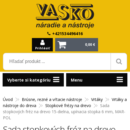
+421534496416
0,00 €
Prihlásiť
Vyberte si kategóriu
Menu
Úvod
Brúsne, rezné a vŕtacie nástroje
Vrtáky
Vrtáky a
nástroje do dreva
Stopkové frézy na drevo
Sada
stopkových fréz na drevo 15-dielna, upínacia stopka 6 mm, MAR-
POL
Sada stopkových fréz na drevo