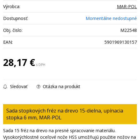
Výrobca:
MAR-POL
Dostupnosť:
Momentálne nedostupné
Obj. čislo:
M22548
EAN:
5901969130157
28,17
€
s DPH
Sledovať
Otázka na produkt
Sada stopkových fréz na drevo 15-dielna, upínacia
stopka 6 mm, MAR-POL
Sada 15 fréz na drevo na presné spracovanie materiálu.
Vysokorýchlostné oceľové nože HSS umožňujú použitie nožov na