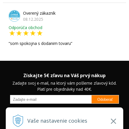
Overený zákazník
08.12.2025
Odporúča obchod
som spokojna s dodanim tovaru
Získajte 5€ zľavu na Váš prvý nákup
Zadajte svoj e-mail, na ktorý vám pošleme zľavový kód.
Platí pre objednávky nad 40€.
Odoberať
Budete informovaný o novinkách na našom eshope a jedinečných
zľavách na vybrané produkty.
Neplatí pre Veľkoobchodných
Vaše nastavenie cookies
zákazníkov.