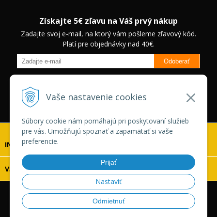
Získajte 5€ zľavu na Váš prvý nákup
Zadajte svoj e-mail, na ktorý vám pošleme zľavový kód.
Platí pre objednávky nad 40€.
Odoberať
Budete informovaný o novinkách na našom eshope a jedinečných
zľavách na vybrané produkty.
Neplatí pre Veľkoobchodných
Vaše nastavenie cookies
zákazníkov.
Súbory cookie nám pomáhajú pri poskytovaní služieb
pre vás. Umožňujú spoznať a zapamätať si vaše
preferencie.
INFOLINKA
Prijať
VŠETKO O NÁKUPE
Nastaviť
© 2026 Vaskonaradie.sk •
tvorba eshopu cez UNIobchod
,
Odmietnuť
webhosting
spoločnosti
WEBYGROUP