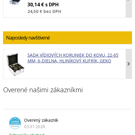
30,14 €
s DPH
24,50 €
bez DPH
Naposledy navštívené
SADA VÍDIOVÝCH KORUNIEK DO KOVU, 22-65
MM, 6-DIELNA, HLINÍKOVÝ KUFRÍK, GEKO
Overené našimi zákazníkmi
Overený zákazník
03.01.2026