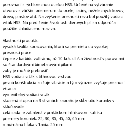
porovnaní s rýchloreznou oceľou HSS. Určené na vytváranie
otvorov s väčším priemerom do ocele, liatiny, neželezných kovov,
dreva, plastov atď. Na zvýšenie presnosti rezu bol použitý vodiaci
vrták HSS. Na predĺženie životnosti dierových píl sa odporúča
použitie chladiaceho maziva.
Vlastnosti produktu:
vysoká kvalita spracovania, ktorá sa premieta do vysokej
presnosti práce
čepele z karbidu volfrámu, až 10-krát dlhšia životnosť v porovnaní
so štandardnými bimetalovými pílami
zuby je možné prebrúsiť
HSS vodiaci vrták s titánovou vrstvou
pevná konštrukcia znižuje vibrácie a tým výrazne zvyšuje presnosť
vŕtania
vymeniteľný vodiaci vrták
skosená stopka na 3 stranách zabraňuje skĺznutiu korunky v
skľučovadle
celá sada je zabalená v praktickom hliníkovom kufríku
priemery koruniek: 22, 30, 35, 45, 50, 65 mm
maximálna hĺbka vŕtania: 25 mm