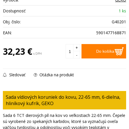
Dostupnosť:
1 ks
Obj. čislo:
G40201
EAN:
5901477168871
+
32,23
€
Do košíka
s DPH
-
Sledovať
Otázka na produkt
Sada vídiových koruniek do kovu, 22-65 mm, 6-dielna,
hliníkový kufrík, GEKO
Sada 6 TCT dierových píl na kov vo veľkostiach 22-65 mm. Čepele
sú vyrobené zo spekaných karbidov, ktoré sa vyznačujú oveľa
väčšou tvrdosťou a odolnosťou voči vysokým teplotám v