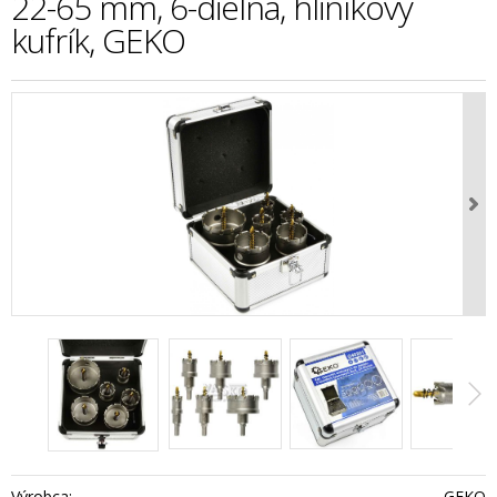
22-65 mm, 6-dielna, hliníkový
kufrík, GEKO
Výrobca:
GEKO