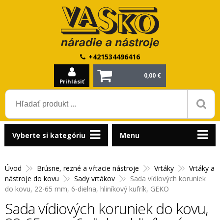
+421534496416
0,00 €
Prihlásiť
Vyberte si kategóriu
Menu
Úvod
Brúsne, rezné a vŕtacie nástroje
Vrtáky
Vrtáky a
nástroje do kovu
Sady vrtákov
Sada vídiových koruniek
do kovu, 22-65 mm, 6-dielna, hliníkový kufrík, GEKO
Sada vídiových koruniek do kovu,