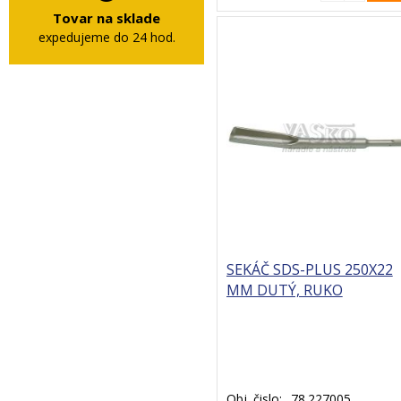
Tovar na sklade
expedujeme do 24 hod.
SEKÁČ SDS-PLUS 250X22
MM DUTÝ, RUKO
Obj. čislo:
78.227005