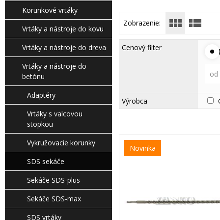
Korunkové vrtáky
Zobrazenie:
Vrtáky a nástroje do kovu
Vrtáky a nástroje do dreva
Cenový filter
Vrtáky a nástroje do
od
betónu
Adaptéry
Výrobca
Vrtáky s valcovou
stopkou
Vykružovacie korunky
Novinka
SDS sekáče
Sekáče SDS-plus
Sekáče SDS-max
SDS vrtáky