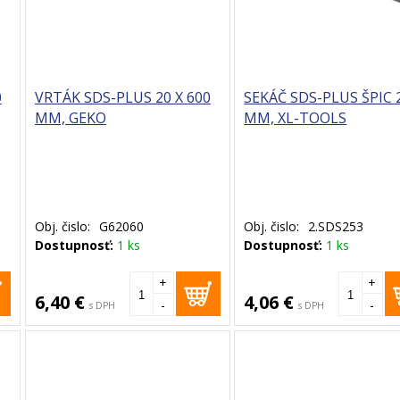
0
VRTÁK SDS-PLUS 20 X 600
SEKÁČ SDS-PLUS ŠPIC 
MM, GEKO
MM, XL-TOOLS
Obj. čislo:
G62060
Obj. čislo:
2.SDS253
Dostupnosť:
1 ks
Dostupnosť:
1 ks
+
+
6,40 €
4,06 €
-
-
s DPH
s DPH