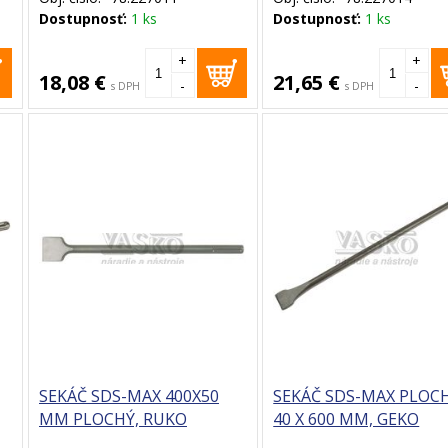
Dostupnosť:
1 ks
Dostupnosť:
1 ks
+
+
18,08 €
21,65 €
-
-
s DPH
s DPH
SEKÁČ SDS-MAX 400X50
SEKÁČ SDS-MAX PLOC
MM PLOCHÝ, RUKO
40 X 600 MM, GEKO