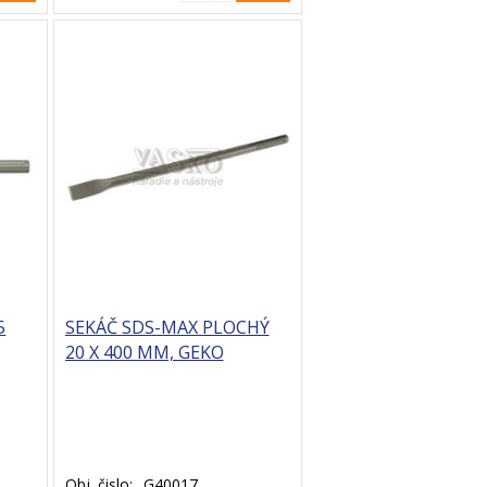
5
SEKÁČ SDS-MAX PLOCHÝ
20 X 400 MM, GEKO
Obj. čislo:
G40017