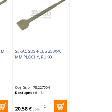
MM
SEKÁČ SDS-PLUS 250X40
MM PLOCHÝ, RUKO
Obj. čislo:
78.227004
Dostupnosť:
1 ks
+
20,58 €
-
s DPH