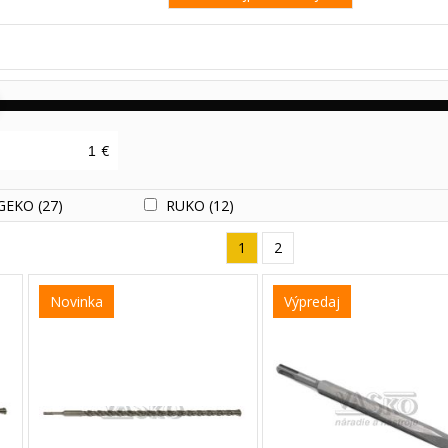
€
GEKO
(27)
RUKO
(12)
1
2
Novinka
Výpredaj