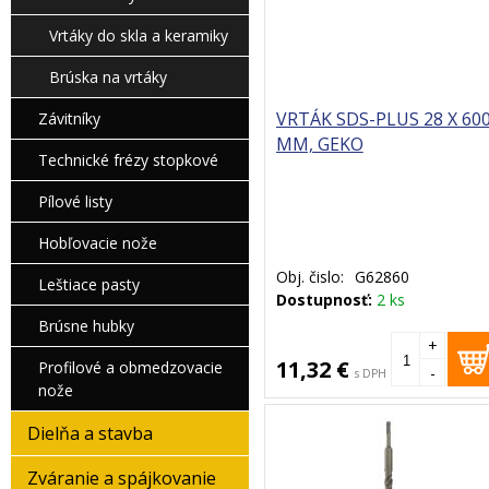
Vrtáky do skla a keramiky
Brúska na vrtáky
VRTÁK SDS-PLUS 28 X 60
Závitníky
MM, GEKO
Technické frézy stopkové
Pílové listy
Hobľovacie nože
Obj. čislo:
G62860
Leštiace pasty
Dostupnosť:
2 ks
Brúsne hubky
+
11,32 €
Profilové a obmedzovacie
-
s DPH
nože
Dielňa a stavba
Zváranie a spájkovanie