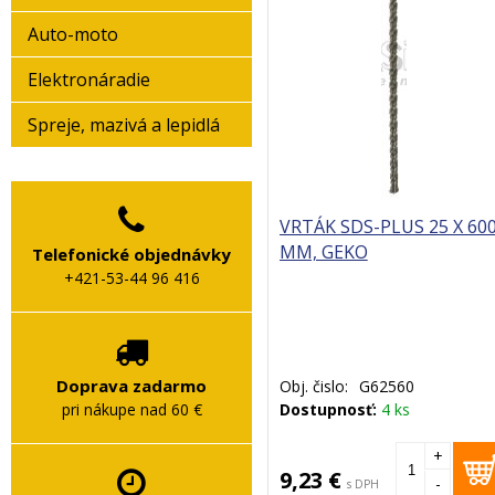
Auto-moto
Elektronáradie
Spreje, mazivá a lepidlá
VRTÁK SDS-PLUS 25 X 60
MM, GEKO
Telefonické objednávky
+421-53-44 96 416
Doprava zadarmo
Obj. čislo:
G62560
Dostupnosť:
4 ks
pri nákupe nad 60 €
+
9,23 €
-
s DPH