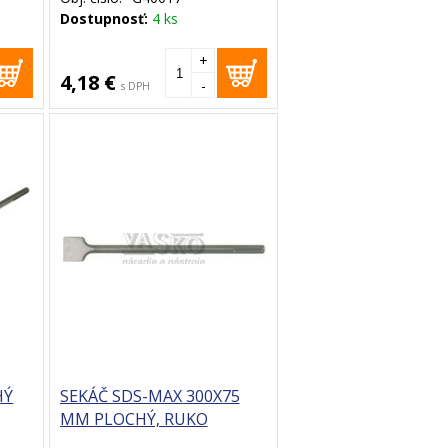
Dostupnosť:
4 ks
+
4,18 €
-
s DPH
HÝ
SEKÁČ SDS-MAX 300X75
MM PLOCHÝ, RUKO