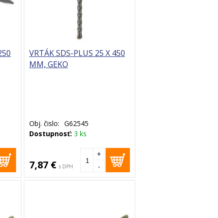
250
VRTÁK SDS-PLUS 25 X 450
MM, GEKO
Obj. čislo:
G62545
Dostupnosť:
3 ks
+
7,87 €
-
s DPH