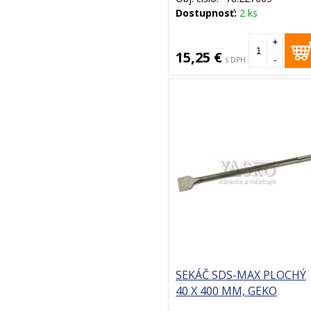
Dostupnosť:
2 ks
+
15,25 €
-
s DPH
SEKÁČ SDS-MAX PLOCHÝ
40 X 400 MM, GEKO