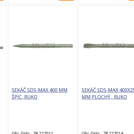
SEKÁČ SDS-MAX 400 MM
SEKÁČ SDS-MAX 400X2
ŠPIC, RUKO
MM PLOCHÝ,, RUKO
Obj. čislo:
78.227011
Obj. čislo:
78.227014