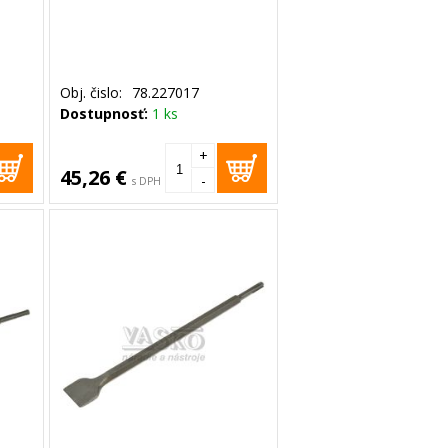
Obj. čislo:
78.227017
Dostupnosť:
1 ks
+
45,26 €
-
s DPH