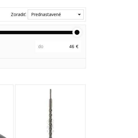
Zoradiť:
Prednastavené
do
€