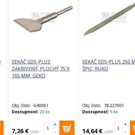
0
SEKÁČ SDS-PLUS
SEKÁČ SDS-PLUS 250 
ZAKRIVENÝ, PLOCHÝ 75 X
ŠPIC, RUKO
165 MM, GEKO
Obj. čislo:
G40061
Obj. čislo:
78.227001
Dostupnosť:
20 ks
Dostupnosť:
5 ks
+
+
7,26 €
14,64 €
-
-
s DPH
s DPH