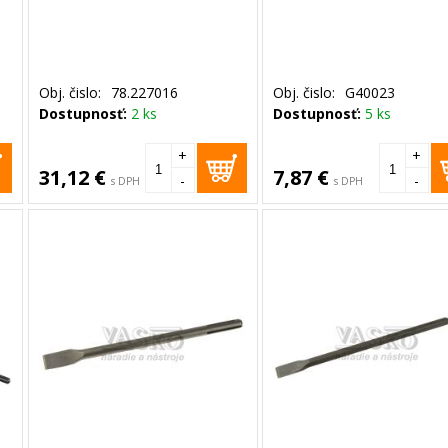
Obj. čislo:
78.227016
Obj. čislo:
G40023
Dostupnosť:
2 ks
Dostupnosť:
5 ks
+
+
31,12 €
7,87 €
-
-
s DPH
s DPH