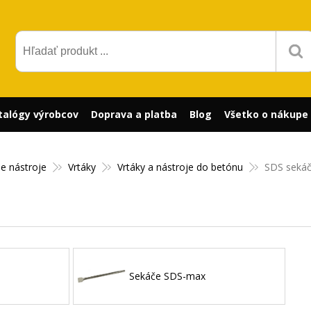
talógy výrobcov
Doprava a platba
Blog
Všetko o nákupe
ie nástroje
Vrtáky
Vrtáky a nástroje do betónu
SDS seká
Sekáče SDS-max