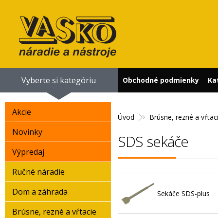
Vyberte si kategóriu
Obchodné podmienky
Ka
Akcie
Úvod
Brúsne, rezné a vŕtac
Novinky
SDS sekáče
Výpredaj
Ručné náradie
Dom a záhrada
Sekáče SDS-plus
Brúsne, rezné a vŕtacie