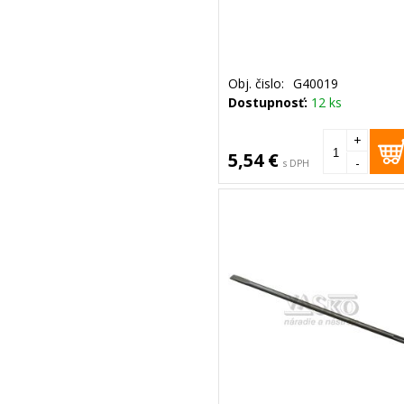
Obj. čislo:
G40019
Dostupnosť:
12 ks
+
5,54 €
-
s DPH