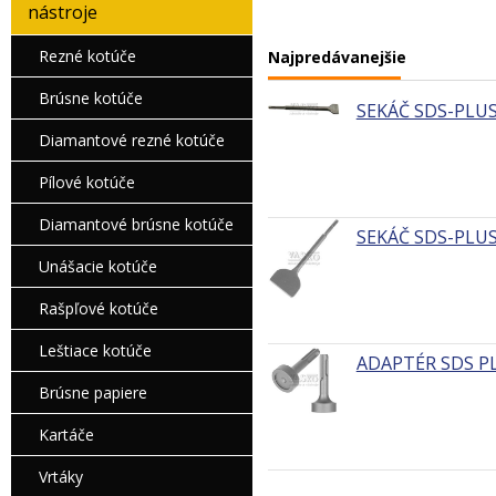
nástroje
Rezné kotúče
Najpredávanejšie
Brúsne kotúče
SEKÁČ SDS-PLUS
Diamantové rezné kotúče
Pílové kotúče
Diamantové brúsne kotúče
SEKÁČ SDS-PLUS
Unášacie kotúče
Rašpľové kotúče
Leštiace kotúče
ADAPTÉR SDS P
Brúsne papiere
Kartáče
Vrtáky