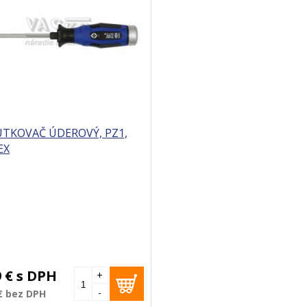
UTKOVAČ ÚDEROVÝ, PZ1,
EX
9 €
s DPH
+
-
€
bez DPH