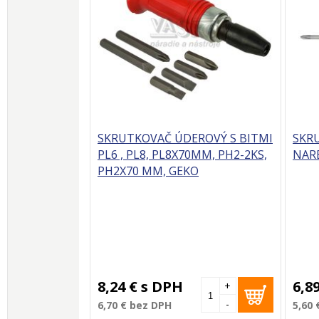
SKRUTKOVAČ ÚDEROVÝ S BITMI
SKR
PL6 , PL8, PL8X70MM, PH2-2KS,
NAR
PH2X70 MM, GEKO
8,24 €
s DPH
6,8
+
-
6,70 €
bez DPH
5,60 