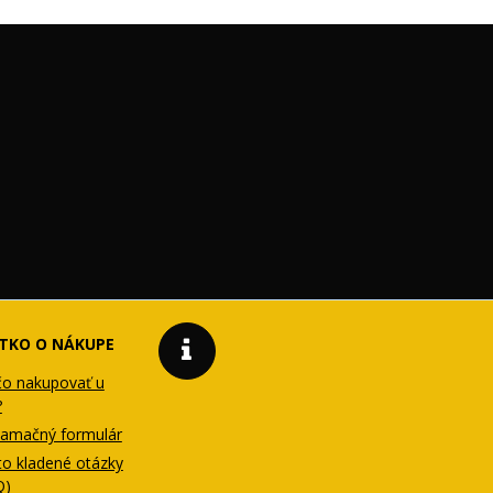
TKO O NÁKUPE
čo nakupovať u
?
lamačný formulár
to kladené otázky
Q)