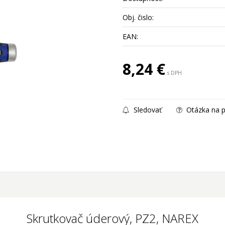
Obj. čislo:
EAN:
8,24
€
s DPH
Sledovať
Otázka na p
Skrutkovač úderový, PZ2, NAREX