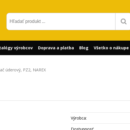
talógy výrobcov
Doprava a platba
Blog
Všetko o nákupe
vač úderový, PZ2, NAREX
Výrobca:
Dostupnosť: