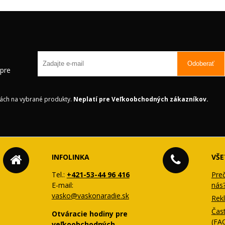
Odoberať
 pre
ách na vybrané produkty.
Neplatí pre Veľkoobchodných zákazníkov.
INFOLINKA
VŠE
Tel.:
+421-53-44 96 416
Pre
E-mail:
nás
vasko@vaskonaradie.sk
Rek
Čas
Otváracie hodiny pre
(FA
veľkoobchodných