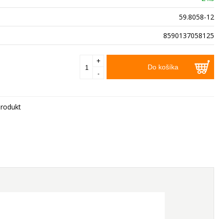
59.8058-12
8590137058125
+
Do košíka
-
rodukt