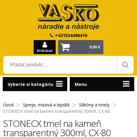
+421534496416
0,00 €
Prihlásiť
Vyberte si kategóriu
Menu
Úvod
Spreje, mazivá a lepidlá
Silikóny a tmely
STONECX tmel na kameň transparentný 300ml, CX-80
STONECX tmel na kameň
transparentný 300ml, CX-80