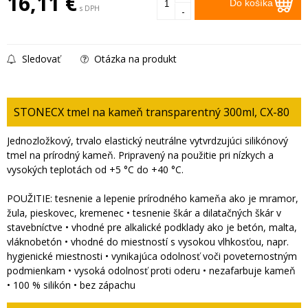
16,11
€
Do košíka
s DPH
-
Sledovať
Otázka na produkt
STONECX tmel na kameň transparentný 300ml, CX-80
Jednozložkový, trvalo elastický neutrálne vytvrdzujúci silikónový
tmel na prírodný kameň. Pripravený na použitie pri nízkych a
vysokých teplotách od +5 °C do +40 °C.
POUŽITIE: tesnenie a lepenie prírodného kameňa ako je mramor,
žula, pieskovec, kremenec • tesnenie škár a dilatačných škár v
stavebníctve • vhodné pre alkalické podklady ako je betón, malta,
vláknobetón • vhodné do miestností s vysokou vlhkosťou, napr.
hygienické miestnosti • vynikajúca odolnosť voči poveternostným
podmienkam • vysoká odolnosť proti oderu • nezafarbuje kameň
• 100 % silikón • bez zápachu