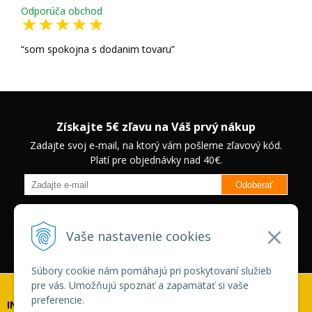
Odporúča obchod
som spokojna s dodanim tovaru
Získajte 5€ zľavu na Váš prvý nákup
Zadajte svoj e-mail, na ktorý vám pošleme zľavový kód.
Platí pre objednávky nad 40€.
Odoberať
Budete informovaný o novinkách na našom eshope a jedinečných
zľavách na vybrané produkty.
Neplatí pre Veľkoobchodných
Vaše nastavenie cookies
zákazníkov.
Súbory cookie nám pomáhajú pri poskytovaní služieb
pre vás. Umožňujú spoznať a zapamätať si vaše
preferencie.
INFOLINKA