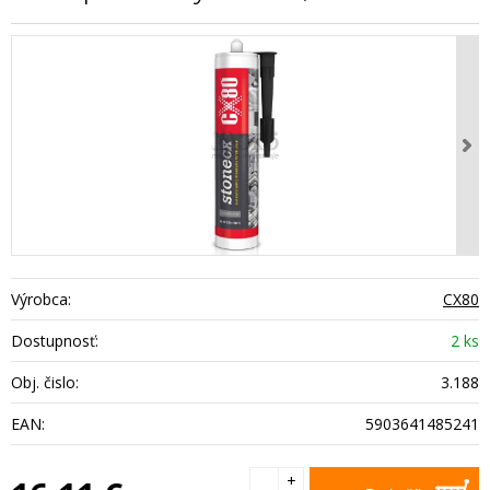
Výrobca:
CX80
Dostupnosť:
2 ks
Obj. čislo:
3.188
EAN:
5903641485241
+