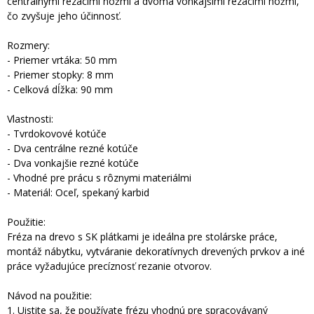
centrálnymi rezacími nožmi a dvoma vonkajšími rezacími nožmi,
čo zvyšuje jeho účinnosť.
Rozmery:
- Priemer vrtáka: 50 mm
- Priemer stopky: 8 mm
- Celková dĺžka: 90 mm
Vlastnosti:
- Tvrdokovové kotúče
- Dva centrálne rezné kotúče
- Dva vonkajšie rezné kotúče
- Vhodné pre prácu s rôznymi materiálmi
- Materiál: Oceľ, spekaný karbid
Použitie:
Fréza na drevo s SK plátkami je ideálna pre stolárske práce,
montáž nábytku, vytváranie dekoratívnych drevených prvkov a iné
práce vyžadujúce precíznosť rezanie otvorov.
Návod na použitie:
1. Uistite sa, že používate frézu vhodnú pre spracovávaný