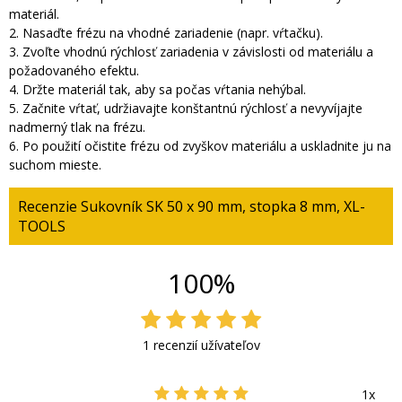
materiál.
2. Nasaďte frézu na vhodné zariadenie (napr. vŕtačku).
3. Zvoľte vhodnú rýchlosť zariadenia v závislosti od materiálu a
požadovaného efektu.
4. Držte materiál tak, aby sa počas vŕtania nehýbal.
5. Začnite vŕtať, udržiavajte konštantnú rýchlosť a nevyvíjajte
nadmerný tlak na frézu.
6. Po použití očistite frézu od zvyškov materiálu a uskladnite ju na
suchom mieste.
Recenzie Sukovník SK 50 x 90 mm, stopka 8 mm, XL-
TOOLS
100%
1 recenzií užívateľov
1x