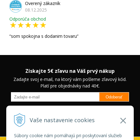
Overený zákazník
08.12.2025
Odporúča obchod
som spokojna s dodanim tovaru
Získajte 5€ zľavu na Váš prvý nákup
Zadajte svoj e-mail, na ktorý vám pošleme zľavový kód.
Platí pre objednávky nad 40€.
Odoberať
Budete informovaný o novinkách na našom eshope a jedinečných
zľavách na vybrané produkty.
Neplatí pre Veľkoobchodných
Vaše nastavenie cookies
zákazníkov.
Súbory cookie nám pomáhajú pri poskytovaní služieb