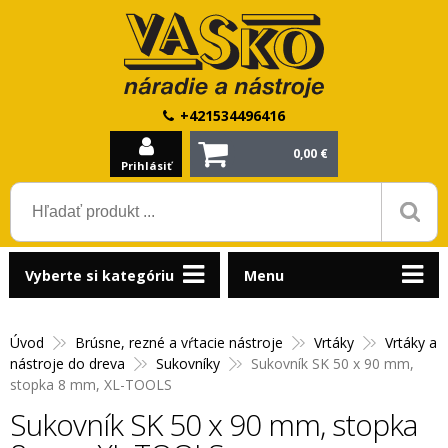
+421534496416
0,00 €
Prihlásiť
Vyberte si kategóriu
Menu
Úvod
Brúsne, rezné a vŕtacie nástroje
Vrtáky
Vrtáky a
nástroje do dreva
Sukovníky
Sukovník SK 50 x 90 mm,
stopka 8 mm, XL-TOOLS
Sukovník SK 50 x 90 mm, stopka