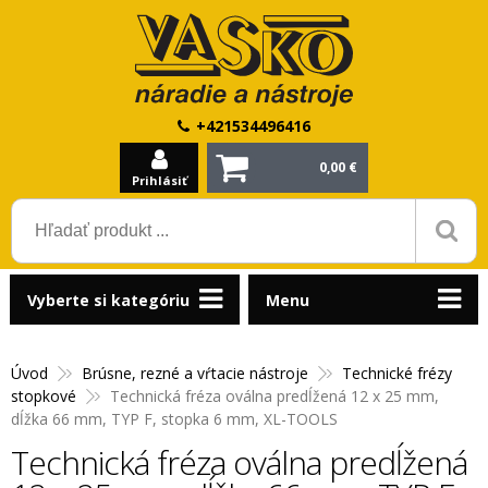
+421534496416
0,00 €
Prihlásiť
Vyberte si kategóriu
Menu
Úvod
Brúsne, rezné a vŕtacie nástroje
Technické frézy
stopkové
Technická fréza oválna predĺžená 12 x 25 mm,
dĺžka 66 mm, TYP F, stopka 6 mm, XL-TOOLS
Technická fréza oválna predĺžená