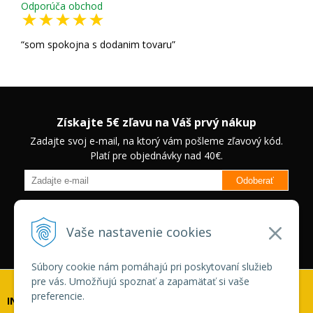
Odporúča obchod
som spokojna s dodanim tovaru
Získajte 5€ zľavu na Váš prvý nákup
Zadajte svoj e-mail, na ktorý vám pošleme zľavový kód.
Platí pre objednávky nad 40€.
Odoberať
Budete informovaný o novinkách na našom eshope a jedinečných
zľavách na vybrané produkty.
Neplatí pre Veľkoobchodných
Vaše nastavenie cookies
zákazníkov.
Súbory cookie nám pomáhajú pri poskytovaní služieb
pre vás. Umožňujú spoznať a zapamätať si vaše
preferencie.
INFOLINKA