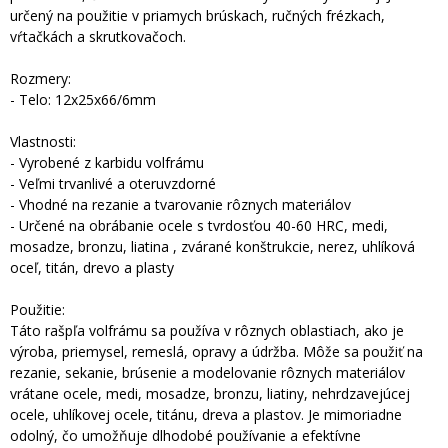
určený na použitie v priamych brúskach, ručných frézkach,
vŕtačkách a skrutkovačoch.
Rozmery:
- Telo: 12x25x66/6mm
Vlastnosti:
- Vyrobené z karbidu volfrámu
- Veľmi trvanlivé a oteruvzdorné
- Vhodné na rezanie a tvarovanie rôznych materiálov
- Určené na obrábanie ocele s tvrdosťou 40-60 HRC, medi,
mosadze, bronzu, liatina , zvárané konštrukcie, nerez, uhlíková
oceľ, titán, drevo a plasty
Použitie:
Táto rašpľa volfrámu sa používa v rôznych oblastiach, ako je
výroba, priemysel, remeslá, opravy a údržba. Môže sa použiť na
rezanie, sekanie, brúsenie a modelovanie rôznych materiálov
vrátane ocele, medi, mosadze, bronzu, liatiny, nehrdzavejúcej
ocele, uhlíkovej ocele, titánu, dreva a plastov. Je mimoriadne
odolný, čo umožňuje dlhodobé používanie a efektívne