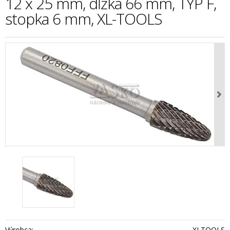
12 x 25 mm, dĺžka 66 mm, TYP F,
stopka 6 mm, XL-TOOLS
Výrobca:
XLTOOLS