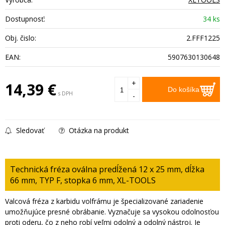
Dostupnosť:
34 ks
Obj. čislo:
2.FFF1225
EAN:
5907630130648
+
14,39
€
Do košíka
s DPH
-
Sledovať
Otázka na produkt
Technická fréza oválna predĺžená 12 x 25 mm, dĺžka
66 mm, TYP F, stopka 6 mm, XL-TOOLS
Valcová fréza z karbidu volfrámu je špecializované zariadenie
umožňujúce presné obrábanie. Vyznačuje sa vysokou odolnosťou
proti oderu, čo z neho robí veľmi odolný a odolný nástroj. Je