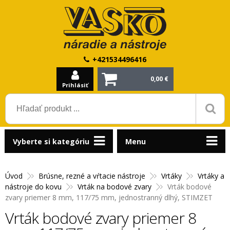
+421534496416
0,00 €
Prihlásiť
Vyberte si kategóriu
Menu
Úvod
Brúsne, rezné a vŕtacie nástroje
Vrtáky
Vrtáky a
nástroje do kovu
Vrták na bodové zvary
Vrták bodové
zvary priemer 8 mm, 117/75 mm, jednostranný dlhý, STIMZET
Vrták bodové zvary priemer 8