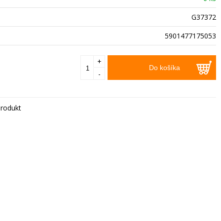
G37372
5901477175053
+
Do košíka
-
rodukt