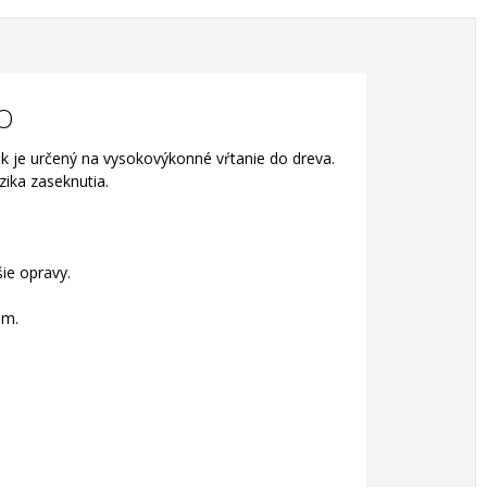
KO
ák je určený na vysokovýkonné vŕtanie do dreva.
zika zaseknutia.
ie opravy.
om.