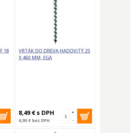
Ý 18
VRTÁK DO DREVA HADOVITÝ 25
X 460 MM, EGA
8,49 €
s DPH
+
-
6,90 €
bez DPH