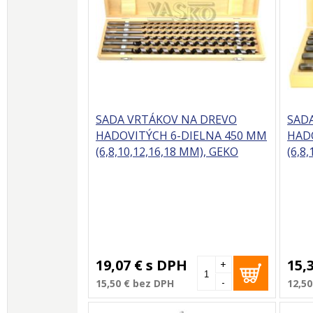
SADA VRTÁKOV NA DREVO
SAD
HADOVITÝCH 6-DIELNA 450 MM
HAD
(6,8,10,12,16,18 MM), GEKO
(6,8
19,07 €
s DPH
15,
+
-
15,50 €
bez DPH
12,50