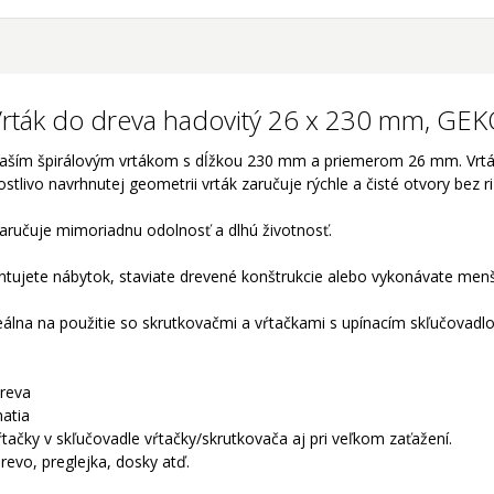
rták do dreva hadovitý 26 x 230 mm, GE
a s naším špirálovým vrtákom s dĺžkou 230 mm a priemerom 26 mm. Vrt
tlivo navrhnutej geometrii vrták zaručuje rýchle a čisté otvory bez ri
zaručuje mimoriadnu odolnosť a dlhú životnosť.
montujete nábytok, staviate drevené konštrukcie alebo vykonávate menš
álna na použitie so skrutkovačmi a vŕtačkami s upínacím skľučovadl
dreva
hatia
ŕtačky v skľučovadle vŕtačky/skrutkovača aj pri veľkom zaťažení.
evo, preglejka, dosky atď.