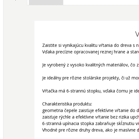
V
Zaistite si vynikajúcu kvalitu vŕtania do drev
Vďaka precízne opracovanej reznej hrane a staros
Je vyrobený z vysoko kvalitných materiálov, čo 
Je ideálny pre rôzne stolárske projekty, či už 
Vŕtačka má 6-strannú stopku, vďaka čomu je ide
Charakteristika produktu:
geometria čepele zaisťuje efektívne vŕtanie do 
zaisťuje rýchle a efektívne vŕtanie bez rizika upc
6-stranná upínacia stopka zabraňuje skĺznutiu v
Vhodné pre rôzne druhy dreva, ako je masívne dr