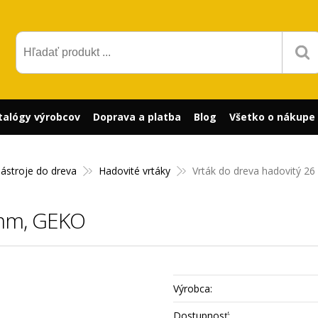
talógy výrobcov
Doprava a platba
Blog
Všetko o nákupe
nástroje do dreva
Hadovité vrtáky
Vrták do dreva hadovitý 2
 mm, GEKO
Výrobca:
Dostupnosť: