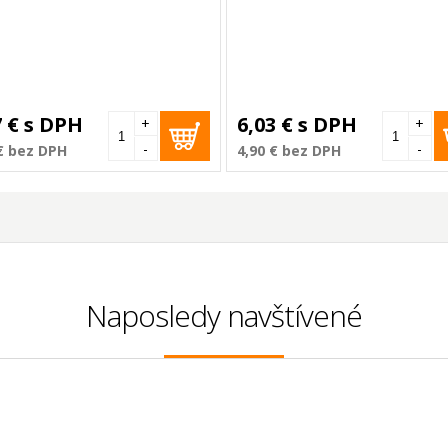
7 €
s DPH
6,03 €
s DPH
+
+
-
-
€
bez DPH
4,90 €
bez DPH
Naposledy navštívené