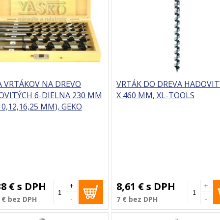
A VRTÁKOV NA DREVO
VRTÁK DO DREVA HADOVIT
OVITÝCH 6-DIELNA 230 MM
X 460 MM, XL-TOOLS
,10,12,16,25 MM), GEKO
38 €
s DPH
8,61 €
s DPH
+
+
-
-
 €
bez DPH
7 €
bez DPH