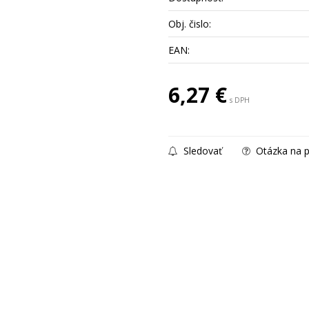
Obj. čislo:
EAN:
6,27
€
s DPH
Sledovať
Otázka na p