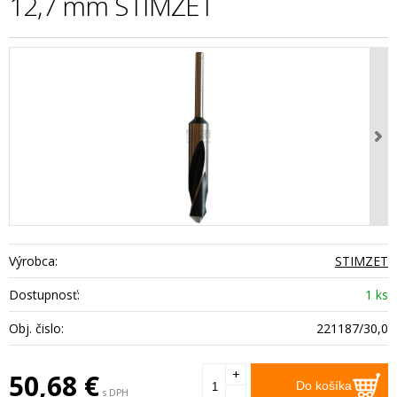
12,7 mm STIMZET
Výrobca:
STIMZET
Dostupnosť:
1 ks
Obj. čislo:
221187/30,0
+
50,68
€
Do košíka
s DPH
-