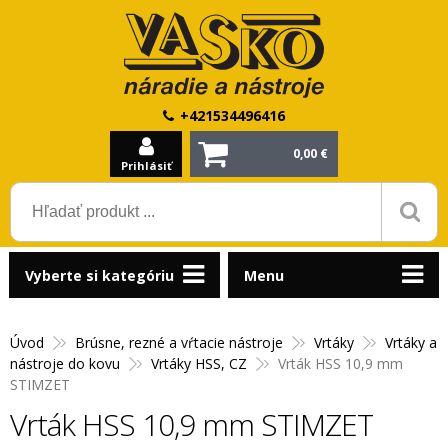
+421534496416
0,00 €
Prihlásiť
Vyberte si kategóriu
Menu
Úvod
Brúsne, rezné a vŕtacie nástroje
Vrtáky
Vrtáky a
nástroje do kovu
Vrtáky HSS, CZ
Vrták HSS 10,9 mm
STIMZET
Vrták HSS 10,9 mm STIMZET