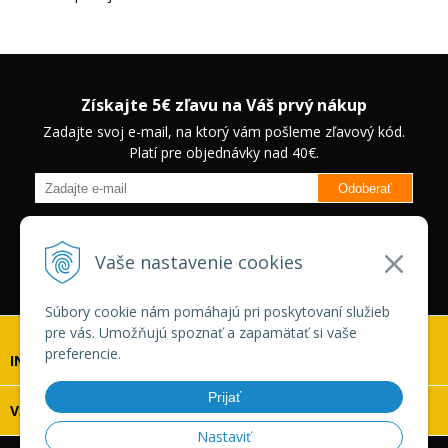
Získajte 5€ zľavu na Váš prvý nákup
Zadajte svoj e-mail, na ktorý vám pošleme zľavový kód.
Platí pre objednávky nad 40€.
Odoberať
Budete informovaný o novinkách na našom eshope a jedinečných
zľavách na vybrané produkty.
Neplatí pre Veľkoobchodných
Vaše nastavenie cookies
zákazníkov.
Súbory cookie nám pomáhajú pri poskytovaní služieb
pre vás. Umožňujú spoznať a zapamätať si vaše
preferencie.
INFOLINKA
Prijať
VŠETKO O NÁKUPE
Nastaviť