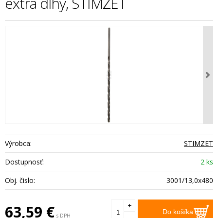
extra dlhý, STIMZET
Výrobca:
STIMZET
Dostupnosť:
2 ks
Obj. čislo:
3001/13,0x480
+
63,59
€
Do košíka
s DPH
-