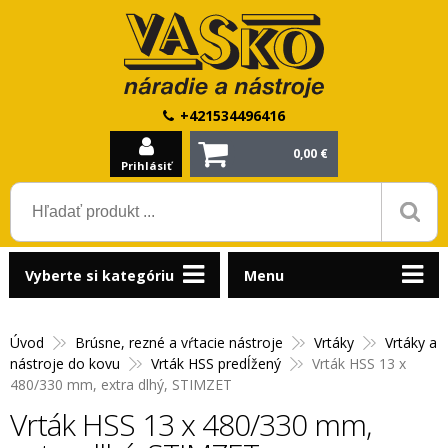
+421534496416
0,00 €
Prihlásiť
Vyberte si kategóriu
Menu
Úvod
Brúsne, rezné a vŕtacie nástroje
Vrtáky
Vrtáky a
nástroje do kovu
Vrták HSS predĺžený
Vrták HSS 13 x
480/330 mm, extra dlhý, STIMZET
Vrták HSS 13 x 480/330 mm,