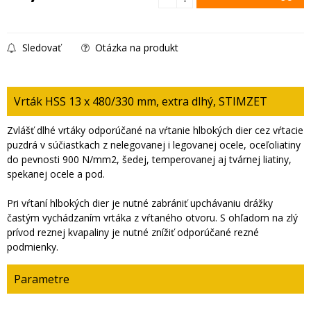
Sledovať
Otázka na produkt
Vrták HSS 13 x 480/330 mm, extra dlhý, STIMZET
Zvlášť dlhé vrtáky odporúčané na vŕtanie hlbokých dier cez vŕtacie
puzdrá v súčiastkach z nelegovanej i legovanej ocele, oceľoliatiny
do pevnosti 900 N/mm2, šedej, temperovanej aj tvárnej liatiny,
spekanej ocele a pod.
Pri vŕtaní hlbokých dier je nutné zabrániť upchávaniu drážky
častým vychádzaním vrtáka z vŕtaného otvoru. S ohľadom na zlý
prívod reznej kvapaliny je nutné znížiť odporúčané rezné
podmienky.
Parametre