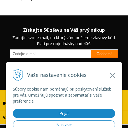
Získajte 5€ zľavu na Váš prvý nákup
Zadajte svoj e-mail, na ktorý vám pošleme zľavový kód.
Platí pre objednávky nad 40€.
Odoberať
Budete informovaný o novinkách na našom eshope a jedinečných
zľavách na vybrané produkty.
Neplatí pre Veľkoobchodných
Vaše nastavenie cookies
zákazníkov.
Súbory cookie nám pomáhajú pri poskytovaní služieb
pre vás. Umožňujú spoznať a zapamätať si vaše
preferencie.
INFOLINKA
Prijať
VŠETKO O NÁKUPE
Nastaviť