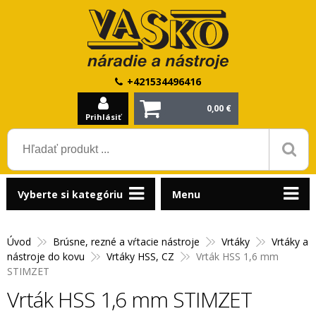
+421534496416
0,00 €
Prihlásiť
Vyberte si kategóriu
Menu
Úvod
Brúsne, rezné a vŕtacie nástroje
Vrtáky
Vrtáky a
nástroje do kovu
Vrtáky HSS, CZ
Vrták HSS 1,6 mm
STIMZET
Vrták HSS 1,6 mm STIMZET