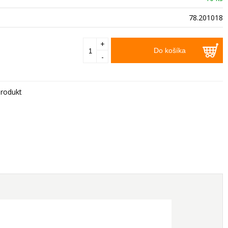
78.201018
+
Do košíka
-
rodukt