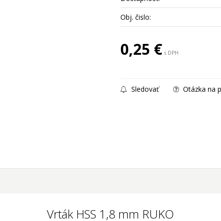
Obj. čislo:
0,25
€
s DPH
Sledovať
Otázka na p
Vrták HSS 1,8 mm RUKO