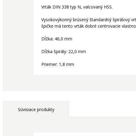
Vrták DIN 338 typ N, valcovaný HSS.
Vysokovýkonný brúsený štandardný špirálový vrt
špičke má tento vrták dobré centrovacie vlastnos
Dĺžka: 46,0 mm
Dĺžka špirály: 22,0 mm
Priemer: 1,8 mm
Súvisiace produkty