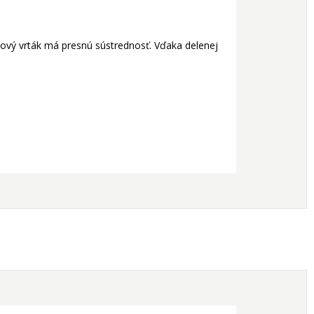
lový vrták má presnú sústrednosť. Vďaka delenej