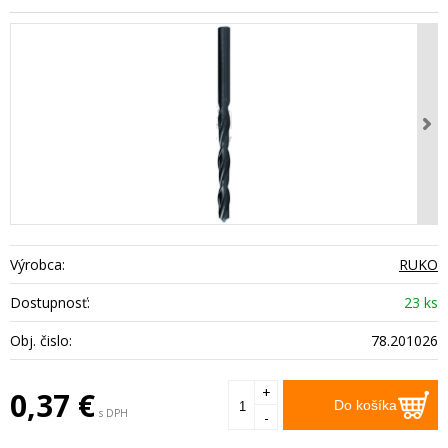
Výrobca:
RUKO
Dostupnosť:
23 ks
Obj. čislo:
78.201026
+
0,37
€
Do košíka
s DPH
-