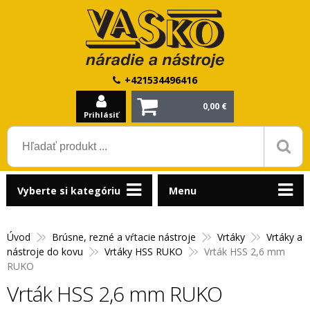
+421534496416
0,00 €
Prihlásiť
Vyberte si kategóriu
Menu
Úvod
Brúsne, rezné a vŕtacie nástroje
Vrtáky
Vrtáky a
nástroje do kovu
Vrtáky HSS RUKO
Vrták HSS 2,6 mm
RUKO
Vrták HSS 2,6 mm RUKO