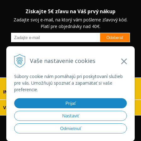
Získajte 5€ zľavu na Váš prvý nákup
Zadajte svoj e-mail, na ktorý vám pošleme zľavový kód.
Platí pre objednávky nad 40€.
Odoberať
Budete informovaný o novinkách na našom eshope a jedinečných
zľavách na vybrané produkty.
Neplatí pre Veľkoobchodných
Vaše nastavenie cookies
zákazníkov.
Súbory cookie nám pomáhajú pri poskytovaní služieb
pre vás. Umožňujú spoznať a zapamätať si vaše
preferencie.
INFOLINKA
Prijať
VŠETKO O NÁKUPE
Nastaviť
© 2026 Vaskonaradie.sk •
tvorba eshopu cez UNIobchod
,
Odmietnuť
webhosting
spoločnosti
WEBYGROUP