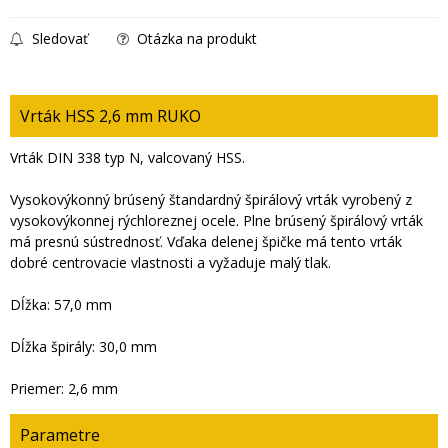
Sledovať
Otázka na produkt
Vrták HSS 2,6 mm RUKO
Vrták DIN 338 typ N, valcovaný HSS.
Vysokovýkonný brúsený štandardný špirálový vrták vyrobený z
vysokovýkonnej rýchloreznej ocele. Plne brúsený špirálový vrták
má presnú sústrednosť. Vďaka delenej špičke má tento vrták
dobré centrovacie vlastnosti a vyžaduje malý tlak.
Dĺžka: 57,0 mm
Dĺžka špirály: 30,0 mm
Priemer: 2,6 mm
Parametre