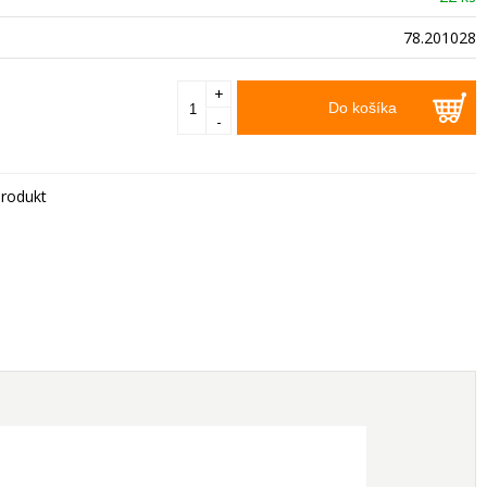
78.201028
+
Do košíka
-
rodukt