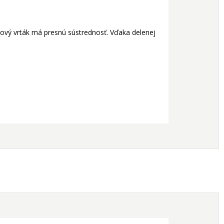
lový vrták má presnú sústrednosť. Vďaka delenej