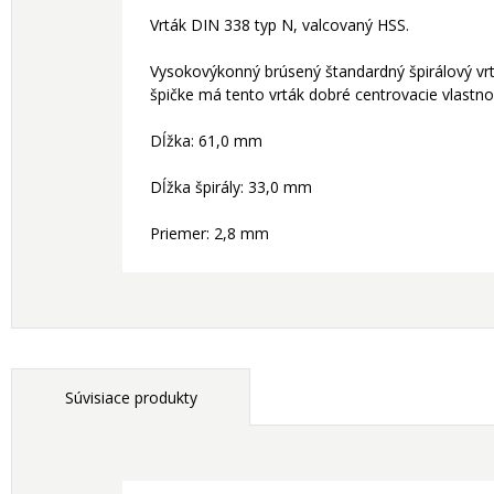
Vrták DIN 338 typ N, valcovaný HSS.
Vysokovýkonný brúsený štandardný špirálový vrt
špičke má tento vrták dobré centrovacie vlastnos
Dĺžka: 61,0 mm
Dĺžka špirály: 33,0 mm
Priemer: 2,8 mm
Súvisiace produkty