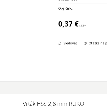
Obj. čislo:
0,37
€
s DPH
Sledovať
Otázka na p
Vrták HSS 2,8 mm RUKO