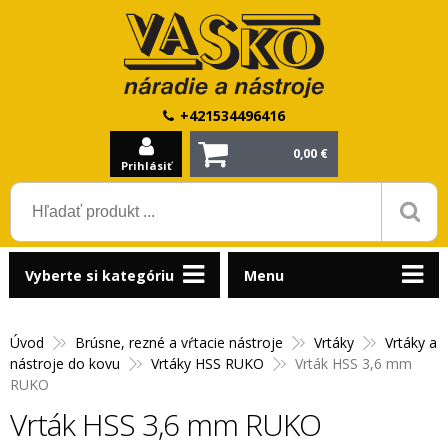
+421534496416
0,00 €
Prihlásiť
Vyberte si kategóriu
Menu
Úvod
Brúsne, rezné a vŕtacie nástroje
Vrtáky
Vrtáky a
nástroje do kovu
Vrtáky HSS RUKO
Vrták HSS 3,6 mm
RUKO
Vrták HSS 3,6 mm RUKO