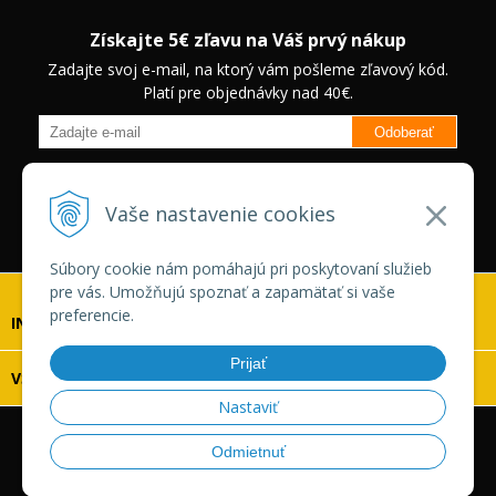
Získajte 5€ zľavu na Váš prvý nákup
Zadajte svoj e-mail, na ktorý vám pošleme zľavový kód.
Platí pre objednávky nad 40€.
Odoberať
Budete informovaný o novinkách na našom eshope a jedinečných
zľavách na vybrané produkty.
Neplatí pre Veľkoobchodných
Vaše nastavenie cookies
zákazníkov.
Súbory cookie nám pomáhajú pri poskytovaní služieb
pre vás. Umožňujú spoznať a zapamätať si vaše
preferencie.
INFOLINKA
Prijať
VŠETKO O NÁKUPE
Nastaviť
© 2026 Vaskonaradie.sk •
tvorba eshopu cez UNIobchod
,
Odmietnuť
webhosting
spoločnosti
WEBYGROUP