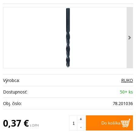
Výrobca:
RUKO
Dostupnosť:
50+ ks
Obj. čislo:
78.201036
+
0,37
€
Do košíka
s DPH
-