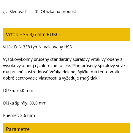
Sledovať
Otázka na produkt
Vrták HSS 3,6 mm RUKO
Vrták DIN 338 typ N, valcovaný HSS.
Vysokovýkonný brúsený štandardný špirálový vrták vyrobený z
vysokovýkonnej rýchloreznej ocele. Plne brúsený špirálový vrták
má presnú sústrednosť. Vďaka delenej špičke má tento vrták
dobré centrovacie vlastnosti a vyžaduje malý tlak.
Dĺžka: 70,0 mm
Dĺžka špirály: 39,0 mm
Priemer: 3,6 mm
Parametre