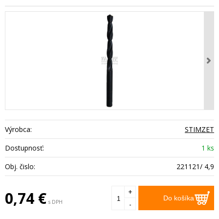
Výrobca:
STIMZET
Dostupnosť:
1 ks
Obj. čislo:
221121/ 4,9
+
0,74
€
Do košíka
s DPH
-