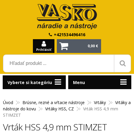
+421534496416
0,00 €
Prihlásiť
Vyberte si kategóriu
Menu
Úvod
Brúsne, rezné a vŕtacie nástroje
Vrtáky
Vrtáky a
nástroje do kovu
Vrtáky HSS, CZ
Vrták HSS 4,9 mm
STIMZET
Vrták HSS 4,9 mm STIMZET