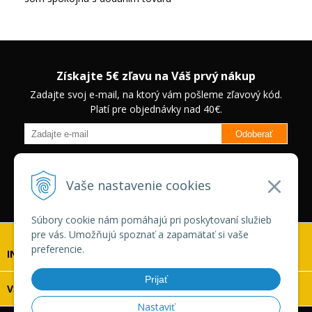
Získajte 5€ zľavu na Váš prvý nákup
Zadajte svoj e-mail, na ktorý vám pošleme zľavový kód.
Platí pre objednávky nad 40€.
Odoberať
Budete informovaný o novinkách na našom eshope a jedinečných
zľavách na vybrané produkty.
Neplatí pre Veľkoobchodných
Vaše nastavenie cookies
zákazníkov.
Súbory cookie nám pomáhajú pri poskytovaní služieb
pre vás. Umožňujú spoznať a zapamätať si vaše
preferencie.
INFOLINKA
Prijať
VŠETKO O NÁKUPE
Nastaviť