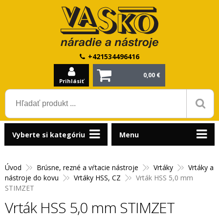
+421534496416
0,00 €
Prihlásiť
Vyberte si kategóriu
Menu
Úvod
Brúsne, rezné a vŕtacie nástroje
Vrtáky
Vrtáky a
nástroje do kovu
Vrtáky HSS, CZ
Vrták HSS 5,0 mm
STIMZET
Vrták HSS 5,0 mm STIMZET