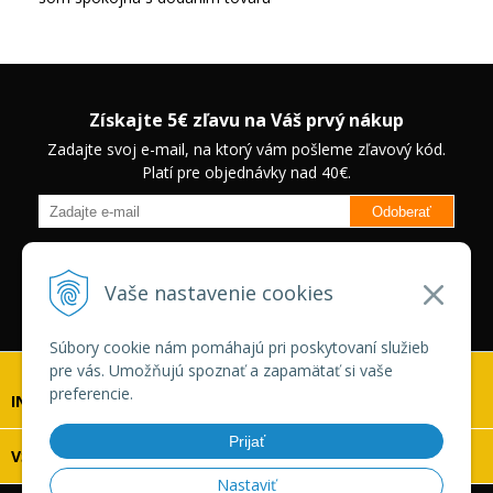
Získajte 5€ zľavu na Váš prvý nákup
Zadajte svoj e-mail, na ktorý vám pošleme zľavový kód.
Platí pre objednávky nad 40€.
Odoberať
Budete informovaný o novinkách na našom eshope a jedinečných
zľavách na vybrané produkty.
Neplatí pre Veľkoobchodných
Vaše nastavenie cookies
zákazníkov.
Súbory cookie nám pomáhajú pri poskytovaní služieb
pre vás. Umožňujú spoznať a zapamätať si vaše
preferencie.
INFOLINKA
Prijať
VŠETKO O NÁKUPE
Nastaviť