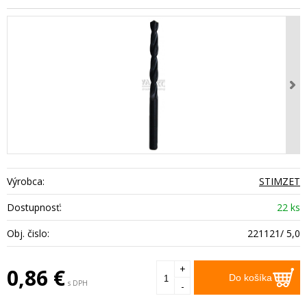
Výrobca:
STIMZET
Dostupnosť:
22 ks
Obj. čislo:
221121/ 5,0
+
0,86
€
Do košíka
s DPH
-