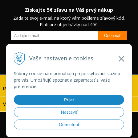
Získajte 5€ zľavu na Váš prvý nákup
Zadajte svoj e-mail, na ktorý vám pošleme zľavový kód.
Platí pre objednávky nad 40€.
Odoberať
Budete informovaný o novinkách na našom eshope a jedinečných
zľavách na vybrané produkty.
Neplatí pre Veľkoobchodných
Vaše nastavenie cookies
zákazníkov.
Súbory cookie nám pomáhajú pri poskytovaní služieb
pre vás. Umožňujú spoznať a zapamätať si vaše
preferencie.
INFOLINKA
Prijať
VŠETKO O NÁKUPE
Nastaviť
© 2026 Vaskonaradie.sk •
tvorba eshopu cez UNIobchod
,
Odmietnuť
webhosting
spoločnosti
WEBYGROUP