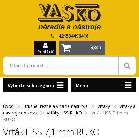
+421534496416
0,00 €
Prihlásiť
Vyberte si kategóriu
Menu
Úvod
Brúsne, rezné a vŕtacie nástroje
Vrtáky
Vrtáky a
nástroje do kovu
Vrtáky HSS RUKO
Vrták HSS 7,1 mm
RUKO
Vrták HSS 7,1 mm RUKO