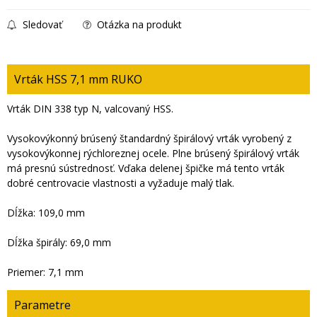
Sledovať
Otázka na produkt
Vrták HSS 7,1 mm RUKO
Vrták DIN 338 typ N, valcovaný HSS.
Vysokovýkonný brúsený štandardný špirálový vrták vyrobený z
vysokovýkonnej rýchloreznej ocele. Plne brúsený špirálový vrták
má presnú sústrednosť. Vďaka delenej špičke má tento vrták
dobré centrovacie vlastnosti a vyžaduje malý tlak.
Dĺžka: 109,0 mm
Dĺžka špirály: 69,0 mm
Priemer: 7,1 mm
Parametre