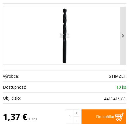
Výrobca:
STIMZET
Dostupnosť:
10 ks
Obj. čislo:
221121/ 7,1
+
1,37
€
Do košíka
s DPH
-