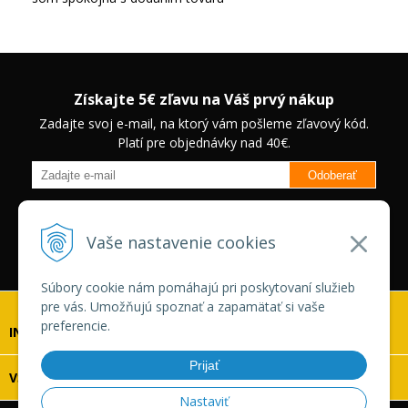
Získajte 5€ zľavu na Váš prvý nákup
Zadajte svoj e-mail, na ktorý vám pošleme zľavový kód.
Platí pre objednávky nad 40€.
Odoberať
Budete informovaný o novinkách na našom eshope a jedinečných
zľavách na vybrané produkty.
Neplatí pre Veľkoobchodných
Vaše nastavenie cookies
zákazníkov.
Súbory cookie nám pomáhajú pri poskytovaní služieb
pre vás. Umožňujú spoznať a zapamätať si vaše
preferencie.
INFOLINKA
Prijať
VŠETKO O NÁKUPE
Nastaviť