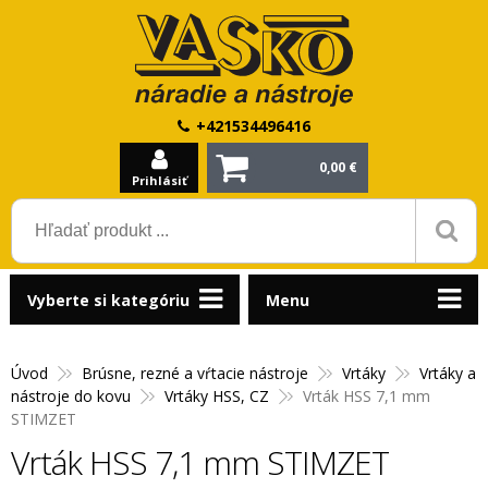
+421534496416
0,00 €
Prihlásiť
Vyberte si kategóriu
Menu
Úvod
Brúsne, rezné a vŕtacie nástroje
Vrtáky
Vrtáky a
nástroje do kovu
Vrtáky HSS, CZ
Vrták HSS 7,1 mm
STIMZET
Vrták HSS 7,1 mm STIMZET