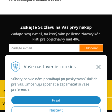
Získajte 5€ zľavu na Váš prvý nákup
Zadajte svoj e-mail, na ktorý vám pošleme zľavový kód.
Platí pre objednávky nad 40€.
Odoberať
Budete informovaný o novinkách na našom eshope a jedinečných
zľavách na vybrané produkty.
Neplatí pre Veľkoobchodných
Vaše nastavenie cookies
zákazníkov.
Súbory cookie nám pomáhajú pri poskytovaní služieb
pre vás. Umožňujú spoznať a zapamätať si vaše
preferencie.
INFOLINKA
Prijať
VŠETKO O NÁKUPE
Nastaviť