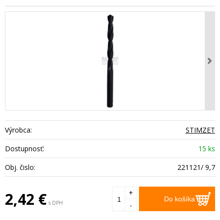
Výrobca:
STIMZET
Dostupnosť:
15 ks
Obj. čislo:
221121/ 9,7
+
2,42
€
Do košíka
s DPH
-