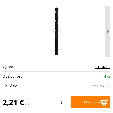
Výrobca:
STIMZET
Dostupnosť:
4 ks
Obj. čislo:
221121/ 9,9
+
2,21
€
Do košíka
s DPH
-