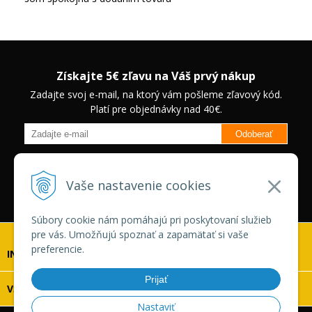
Získajte 5€ zľavu na Váš prvý nákup
Zadajte svoj e-mail, na ktorý vám pošleme zľavový kód.
Platí pre objednávky nad 40€.
Odoberať
Budete informovaný o novinkách na našom eshope a jedinečných
zľavách na vybrané produkty.
Neplatí pre Veľkoobchodných
Vaše nastavenie cookies
zákazníkov.
Súbory cookie nám pomáhajú pri poskytovaní služieb
pre vás. Umožňujú spoznať a zapamätať si vaše
preferencie.
INFOLINKA
Prijať
VŠETKO O NÁKUPE
Nastaviť