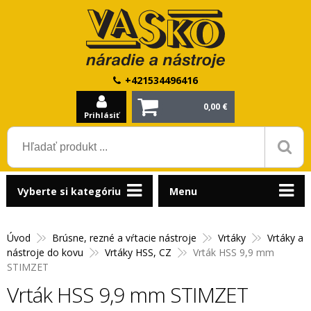
+421534496416
0,00 €
Prihlásiť
Vyberte si kategóriu
Menu
Úvod
Brúsne, rezné a vŕtacie nástroje
Vrtáky
Vrtáky a
nástroje do kovu
Vrtáky HSS, CZ
Vrták HSS 9,9 mm
STIMZET
Vrták HSS 9,9 mm STIMZET