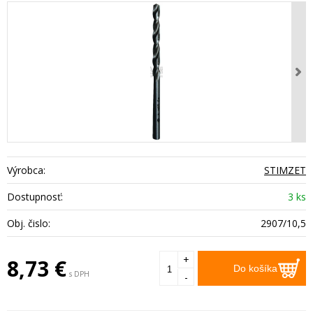
Výrobca:
STIMZET
Dostupnosť:
3 ks
Obj. čislo:
2907/10,5
+
8,73
€
Do košíka
s DPH
-