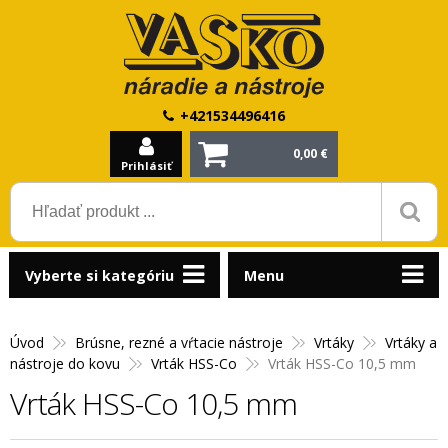
+421534496416
0,00 €
Prihlásiť
Vyberte si kategóriu
Menu
Úvod
Brúsne, rezné a vŕtacie nástroje
Vrtáky
Vrtáky a
nástroje do kovu
Vrták HSS-Co
Vrták HSS-Co 10,5 mm
Vrták HSS-Co 10,5 mm