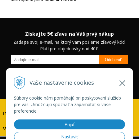
Získajte 5€ zľavu na Váš prvý nákup
Zadajte svoj e-mail, na ktorý vám pošleme zľavový kód.
Platí pre objednávky nad 40€.
Odoberať
Budete informovaný o novinkách na našom eshope a jedinečných
zľavách na vybrané produkty.
Neplatí pre Veľkoobchodných
Vaše nastavenie cookies
zákazníkov.
Súbory cookie nám pomáhajú pri poskytovaní služieb
pre vás. Umožňujú spoznať a zapamätať si vaše
preferencie.
INFOLINKA
Prijať
VŠETKO O NÁKUPE
Nastaviť