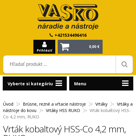
+421534496416
0,00 €
Prihlásiť
Vyberte si kategóriu
Menu
Úvod
Brúsne, rezné a vŕtacie nástroje
Vrtáky
Vrtáky a
nástroje do kovu
Vrtáky HSS RUKO
Vrták kobaltový HSS-
Co 4,2 mm, RUKO
Vrták kobaltový HSS-Co 4,2 mm,