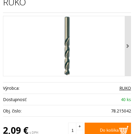
RUKO
Výrobca:
RUKO
Dostupnosť:
40 ks
Obj. čislo:
78.215042
+
2,09
€
Do košíka
s DPH
-