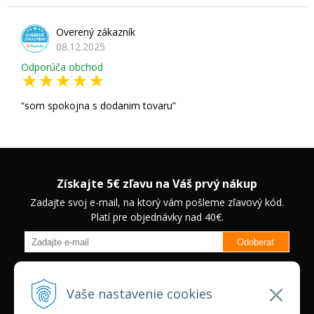
Overený zákazník
08.12.2025
Odporúča obchod
som spokojna s dodanim tovaru
Získajte 5€ zľavu na Váš prvý nákup
Zadajte svoj e-mail, na ktorý vám pošleme zľavový kód.
Platí pre objednávky nad 40€.
Odoberať
Budete informovaný o novinkách na našom eshope a jedinečných
zľavách na vybrané produkty.
Neplatí pre Veľkoobchodných
Vaše nastavenie cookies
zákazníkov.