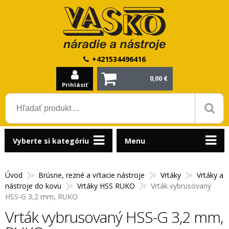
+421534496416
0,00 €
Prihlásiť
Vyberte si kategóriu
Menu
Úvod
Brúsne, rezné a vŕtacie nástroje
Vrtáky
Vrtáky a
nástroje do kovu
Vrtáky HSS RUKO
Vrták vybrusovaný
HSS-G 3,2 mm, RUKO
Vrták vybrusovaný HSS-G 3,2 mm,