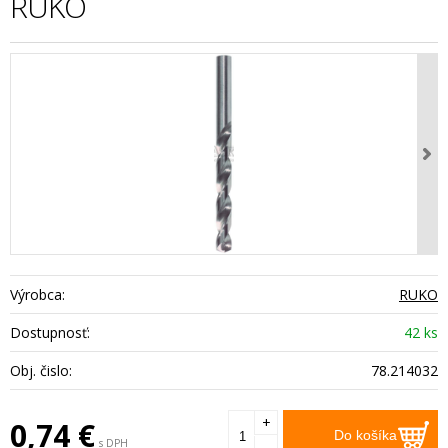
RUKO
Výrobca:
RUKO
Dostupnosť:
42 ks
Obj. čislo:
78.214032
+
0,74
€
Do košíka
s DPH
-