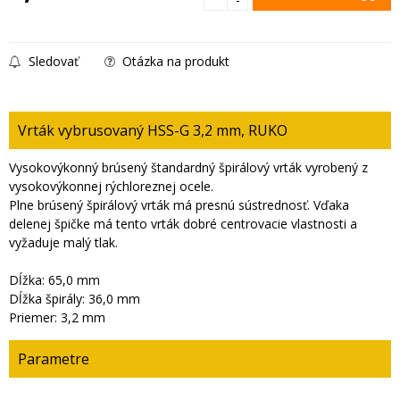
Sledovať
Otázka na produkt
Vrták vybrusovaný HSS-G 3,2 mm, RUKO
Vysokovýkonný brúsený štandardný špirálový vrták vyrobený z
vysokovýkonnej rýchloreznej ocele.
Plne brúsený špirálový vrták má presnú sústrednosť. Vďaka
delenej špičke má tento vrták dobré centrovacie vlastnosti a
vyžaduje malý tlak.
Dĺžka: 65,0 mm
Dĺžka špirály: 36,0 mm
Priemer: 3,2 mm
Parametre