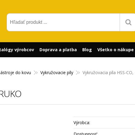
talógy výrobcov
Doprava a platba
Blog
Všetko o nákupe
nástroje do kovu
Vykružovacie píly
Vykružovacia píla HSS-CO
, RUKO
Výrobca:
Dostupnosť: