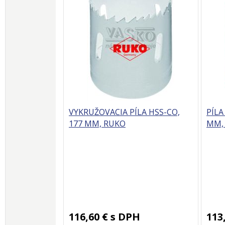
VYKRUŽOVACIA PÍLA HSS-CO,
PÍLA
177 MM, RUKO
MM,
116,60 €
s DPH
113