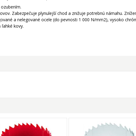
m ozubením.
ovov. Zabezpečuje plynulejší chod a znižuje potrebnú námahu. Zníženi
egované a nelegované ocele (do pevnosti 1 000 N/mm2), vysoko chró
 ľahké kovy.