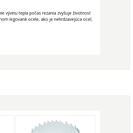
e vývinu tepla počas rezania zvyšuje životnosť
mom legované ocele, ako je nehrdzavejúca oceľ,