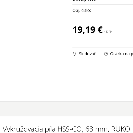
Obj. čislo:
19,19
€
s DPH
Sledovať
Otázka na p
Vykružovacia píla HSS-CO, 63 mm, RUKO