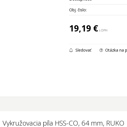
Obj. čislo:
19,19
€
s DPH
Sledovať
Otázka na p
Vykružovacia píla HSS-CO, 64 mm, RUKO