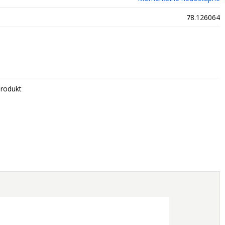
78.126064
rodukt