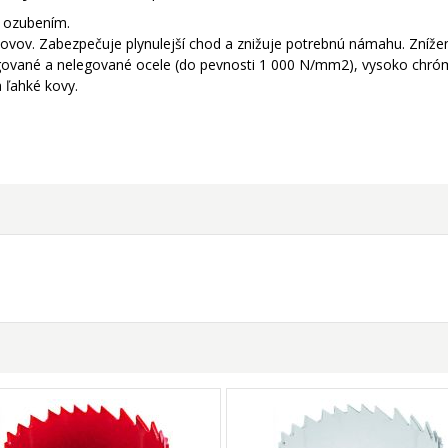
m ozubením.
ovov. Zabezpečuje plynulejší chod a znižuje potrebnú námahu. Zníženi
egované a nelegované ocele (do pevnosti 1 000 N/mm2), vysoko chró
 ľahké kovy.