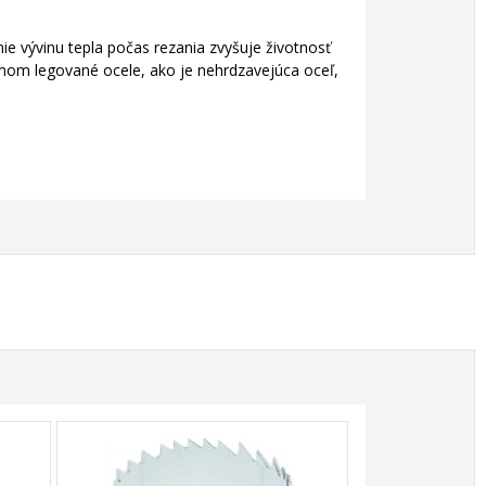
e vývinu tepla počas rezania zvyšuje životnosť
mom legované ocele, ako je nehrdzavejúca oceľ,