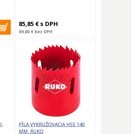
85,85 €
s DPH
69,80 €
bez DPH
O,
PÍLA VYKRUŽOVACIA HSS 140
MM, RUKO