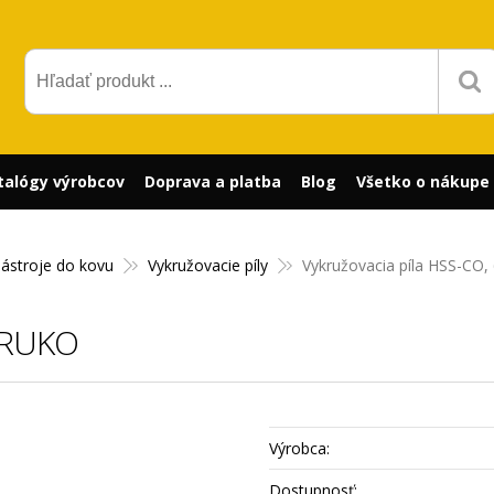
talógy výrobcov
Doprava a platba
Blog
Všetko o nákupe
nástroje do kovu
Vykružovacie píly
Vykružovacia píla HSS-CO
, RUKO
Výrobca:
Dostupnosť: