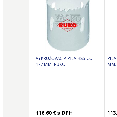
VYKRUŽOVACIA PÍLA HSS-CO,
PÍLA
177 MM, RUKO
MM,
116,60 €
s DPH
113