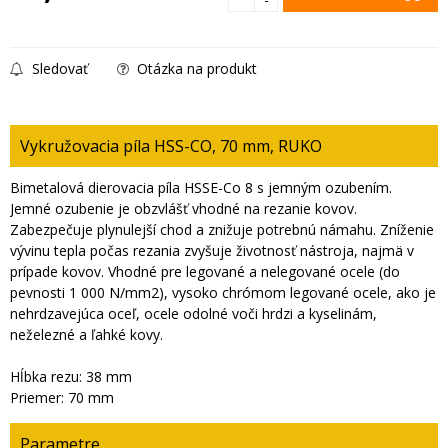
Sledovať
Otázka na produkt
Vykružovacia píla HSS-CO, 70 mm, RUKO
Bimetalová dierovacia píla HSSE-Co 8 s jemným ozubením.
Jemné ozubenie je obzvlášť vhodné na rezanie kovov.
Zabezpečuje plynulejší chod a znižuje potrebnú námahu. Zníženie
vývinu tepla počas rezania zvyšuje životnosť nástroja, najmä v
prípade kovov. Vhodné pre legované a nelegované ocele (do
pevnosti 1 000 N/mm2), vysoko chrómom legované ocele, ako je
nehrdzavejúca oceľ, ocele odolné voči hrdzi a kyselinám,
neželezné a ľahké kovy.
Hĺbka rezu: 38 mm
Priemer: 70 mm
Parametre