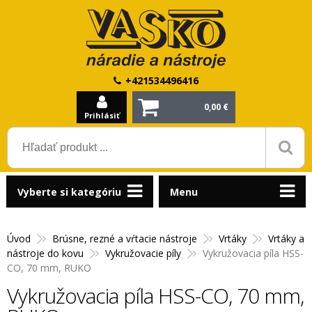
+421534496416
0,00 €
Prihlásiť
Vyberte si kategóriu
Menu
Úvod
Brúsne, rezné a vŕtacie nástroje
Vrtáky
Vrtáky a
nástroje do kovu
Vykružovacie píly
Vykružovacia píla HSS-
CO, 70 mm, RUKO
Vykružovacia píla HSS-CO, 70 mm,