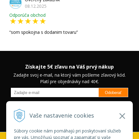
08.12.2025
Odporúča obchod
som spokojna s dodanim tovaru
Získajte 5€ zľavu na Váš prvý nákup
Zadajte svoj e-mail, na ktorý vám pošleme zľavový kód.
Platí pre objednávky nad 40€.
Odoberať
Budete informovaný o novinkách na našom eshope a jedinečných
zľavách na vybrané produkty.
Neplatí pre Veľkoobchodných
Vaše nastavenie cookies
zákazníkov.
Súbory cookie nám pomáhajú pri poskytovaní služieb
pre vás. Umožňujú spoznať a zapamätať si vaše