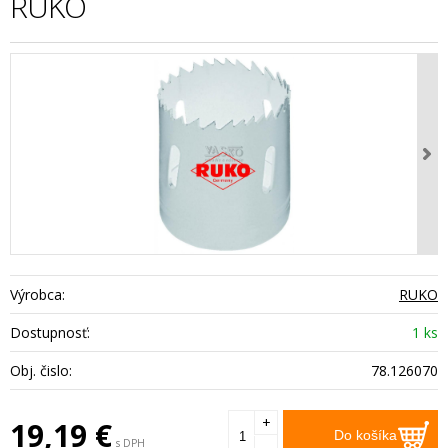
RUKO
Výrobca:
RUKO
Dostupnosť:
1 ks
Obj. čislo:
78.126070
+
19,19
€
Do košíka
s DPH
-