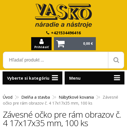
+421534496416
0,00 €
Prihlásiť
Vyberte si kategóriu
Menu
Úvod
Dielňa a stavba
Nábytkové kovania
Závesné
očko pre rám obrazov č. 4 17x17x35 mm, 100 ks
Závesné očko pre rám obrazov č.
4 17x17x35 mm, 100 ks