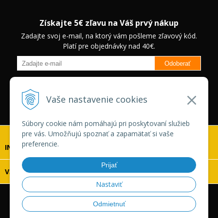
Získajte 5€ zľavu na Váš prvý nákup
Zadajte svoj e-mail, na ktorý vám pošleme zľavový kód.
Platí pre objednávky nad 40€.
Odoberať
Budete informovaný o novinkách na našom eshope a jedinečných
zľavách na vybrané produkty.
Neplatí pre Veľkoobchodných
Vaše nastavenie cookies
zákazníkov.
Súbory cookie nám pomáhajú pri poskytovaní služieb
pre vás. Umožňujú spoznať a zapamätať si vaše
preferencie.
INFOLINKA
Prijať
VŠETKO O NÁKUPE
Nastaviť
© 2026 Vaskonaradie.sk •
tvorba eshopu cez UNIobchod
,
Odmietnuť
webhosting
spoločnosti
WEBYGROUP