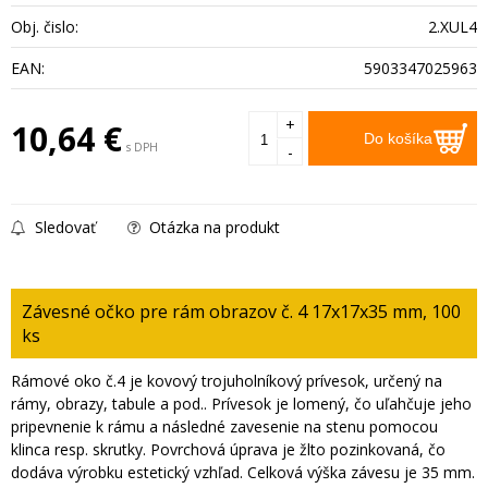
Obj. čislo:
2.XUL4
EAN:
5903347025963
+
10,64
€
Do košíka
s DPH
-
Sledovať
Otázka na produkt
Závesné očko pre rám obrazov č. 4 17x17x35 mm, 100
ks
Rámové oko č.4 je kovový trojuholníkový prívesok, určený na
rámy, obrazy, tabule a pod.. Prívesok je lomený, čo uľahčuje jeho
pripevnenie k rámu a následné zavesenie na stenu pomocou
klinca resp. skrutky. Povrchová úprava je žlto pozinkovaná, čo
dodáva výrobku estetický vzhľad. Celková výška závesu je 35 mm.