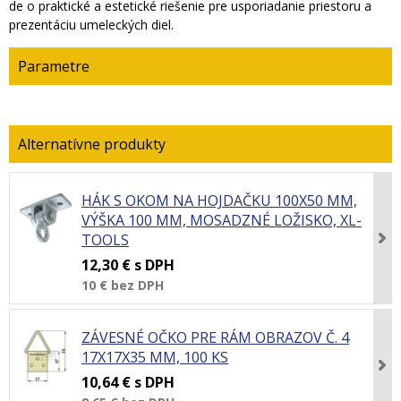
de o praktické a estetické riešenie pre usporiadanie priestoru a
prezentáciu umeleckých diel.
Parametre
HÁK S OKOM NA HOJDAČKU 100X50 MM,
VÝŠKA 100 MM, MOSADZNÉ LOŽISKO, XL-
TOOLS
12,30 €
s DPH
10 €
bez DPH
ZÁVESNÉ OČKO PRE RÁM OBRAZOV Č. 4
17X17X35 MM, 100 KS
10,64 €
s DPH