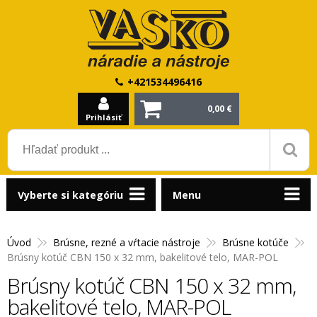
+421534496416
0,00 €
Prihlásiť
Vyberte si kategóriu
Menu
Úvod
Brúsne, rezné a vŕtacie nástroje
Brúsne kotúče
Brúsny kotúč CBN 150 x 32 mm, bakelitové telo, MAR-POL
Brúsny kotúč CBN 150 x 32 mm,
bakelitové telo, MAR-POL