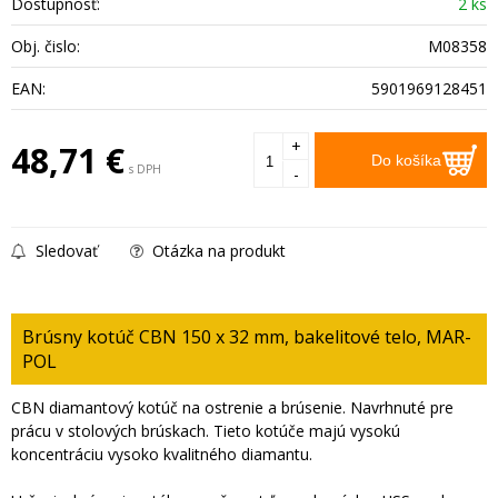
Dostupnosť:
2 ks
Obj. čislo:
M08358
EAN:
5901969128451
+
48,71
€
Do košíka
s DPH
-
Sledovať
Otázka na produkt
Brúsny kotúč CBN 150 x 32 mm, bakelitové telo, MAR-
POL
CBN diamantový kotúč na ostrenie a brúsenie. Navrhnuté pre
prácu v stolových brúskach. Tieto kotúče majú vysokú
koncentráciu vysoko kvalitného diamantu.