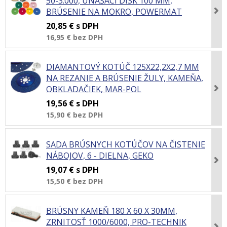
50-3.000, UNÁŠACÍ DISK 100 MM,
BRÚSENIE NA MOKRO, POWERMAT
20,85 €
s DPH
16,95 €
bez DPH
DIAMANTOVÝ KOTÚČ 125X22,2X2,7 MM
NA REZANIE A BRÚSENIE ŽULY, KAMEŇA,
OBKLADAČIEK, MAR-POL
19,56 €
s DPH
15,90 €
bez DPH
SADA BRÚSNYCH KOTÚČOV NA ČISTENIE
NÁBOJOV, 6 - DIELNA, GEKO
19,07 €
s DPH
15,50 €
bez DPH
BRÚSNY KAMEŇ 180 X 60 X 30MM,
ZRNITOSŤ 1000/6000, PRO-TECHNIK