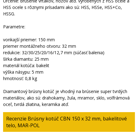
Určenie: brúsenie vrtákov, nožov atď. vyrobených z HSS ocele a
HSS ocele s rôznymi prísadami ako sú: HSS, HSSe, HSS+Co,
HSSG.
Parametre:
vonkajší priemer: 150 mm
priemer montážneho otvoru: 32 mm
redukcie: 32/30/25/20/16/12,7 mm (súčasť balenia)
šírka diamantu: 25 mm
materiál kotúča: bakelit
výška násypu: 5 mm
hmotnosť: 0,8 kg
Diamantový brúsny kotúč je vhodný na brúsenie super tvrdých
materiálov, ako sú: drahokamy, žula, mramor, sklo, volfrámová
oceľ, tvrdá zliatina, keramika atď.
Recenzie Brúsny kotúč CBN 150 x 32 mm, bakelitové
telo, MAR-POL