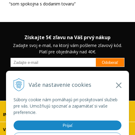
som spokojna s dodanim tovaru
Získajte 5€ zľavu na Váš prvý nákup
Zadajte svoj e-mail, na ktorý vám pošleme zľavový kód.
Platí pre objednávky nad 40€.
Odoberať
Budete informovaný o novinkách na našom eshope a jedinečných
zľavách na vybrané produkty.
Neplatí pre Veľkoobchodných
Vaše nastavenie cookies
zákazníkov.
Súbory cookie nám pomáhajú pri poskytovaní služieb
pre vás. Umožňujú spoznať a zapamätať si vaše
preferencie.
INFOLINKA
Prijať
VŠETKO O NÁKUPE