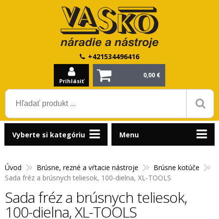
+421534496416
0,00 €
Prihlásiť
Vyberte si kategóriu
Menu
Úvod
Brúsne, rezné a vŕtacie nástroje
Brúsne kotúče
Sada fréz a brúsnych teliesok, 100-dielna, XL-TOOLS
Sada fréz a brúsnych teliesok,
100-dielna, XL-TOOLS