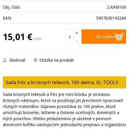
Obj. čislo:
2.KAM100
EAN:
5907630143266
+
15,01
€
Do košíka
s DPH
-
Sledovať
Otázka na produkt
Sada fréz a brúsnych teliesok, 100-dielna, XL-TOOLS
Sada brúsnych teliesok a fréz pre mini brúsku je zostavou
brúsnych nástrojov, ktoré sa používajú pri precíznom spracovaní
rôznych materiálov. Súprava pozostáva zo 100 prvkov, ktoré
umožňujú brúsenie, leštenie a čistenie oceľových, drevených a
iných povrchov. Všetko príslušenstvo je uložené v pevnom
drevenom kufríku zaisťujúcom jednoduchú prepravu a organizáciu