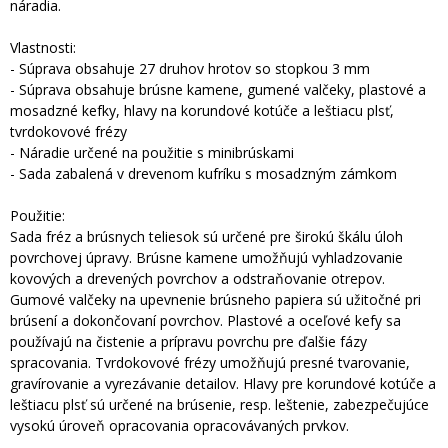
náradia.
Vlastnosti:
- Súprava obsahuje 27 druhov hrotov so stopkou 3 mm
- Súprava obsahuje brúsne kamene, gumené valčeky, plastové a
mosadzné kefky, hlavy na korundové kotúče a leštiacu plsť,
tvrdokovové frézy
- Náradie určené na použitie s minibrúskami
- Sada zabalená v drevenom kufríku s mosadzným zámkom
Použitie:
Sada fréz a brúsnych teliesok sú určené pre širokú škálu úloh
povrchovej úpravy. Brúsne kamene umožňujú vyhladzovanie
kovových a drevených povrchov a odstraňovanie otrepov.
Gumové valčeky na upevnenie brúsneho papiera sú užitočné pri
brúsení a dokončovaní povrchov. Plastové a oceľové kefy sa
používajú na čistenie a prípravu povrchu pre ďalšie fázy
spracovania. Tvrdokovové frézy umožňujú presné tvarovanie,
gravírovanie a vyrezávanie detailov. Hlavy pre korundové kotúče a
leštiacu plsť sú určené na brúsenie, resp. leštenie, zabezpečujúce
vysokú úroveň opracovania opracovávaných prvkov.