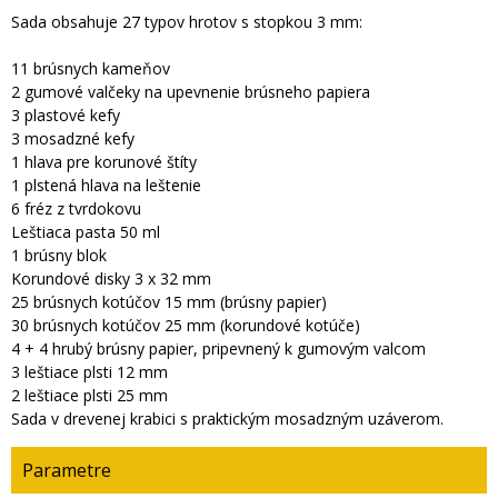
Sada obsahuje 27 typov hrotov s stopkou 3 mm:
11 brúsnych kameňov
2 gumové valčeky na upevnenie brúsneho papiera
3 plastové kefy
3 mosadzné kefy
1 hlava pre korunové štíty
1 plstená hlava na leštenie
6 fréz z tvrdokovu
Leštiaca pasta 50 ml
1 brúsny blok
Korundové disky 3 x 32 mm
25 brúsnych kotúčov 15 mm (brúsny papier)
30 brúsnych kotúčov 25 mm (korundové kotúče)
4 + 4 hrubý brúsny papier, pripevnený k gumovým valcom
3 leštiace plsti 12 mm
2 leštiace plsti 25 mm
Sada v drevenej krabici s praktickým mosadzným uzáverom.
Parametre