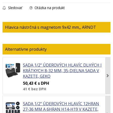
Sledovať
Otázka na produkt
Hlavica nástrčná s magnetom 9x42 mm,, ARNDT
SADA 1/2" ÚDEROVÝCH HLAVÍC DLHÝCH I
KRÁTKYCH 8-32 MM, 35-DIELNA SADA V
KAZETE, GEKO
50,43 €
s DPH
41 €
bez DPH
SADA 1/2" ÚDEROVÝCH HLAVÍC 12HRAN
27-36 MM A 6HRAN H14-H19 V KAZETE,