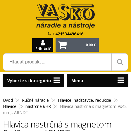
+421534496416
0,00 €
Prihlásiť
Vyberte si kategóriu
Menu
Úvod
Ručné náradie
Hlavice, nadstavce, redukcie
Hlavice
nástrčné 6HR
Hlavica nástrčná s magnetom 9x42
mm,, ARNDT
Hlavica nástrčná s magnetom