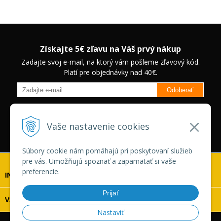
Získajte 5€ zľavu na Váš prvý nákup
Zadajte svoj e-mail, na ktorý vám pošleme zľavový kód.
Platí pre objednávky nad 40€.
Odoberať
Budete informovaný o novinkách na našom eshope a jedinečných
zľavách na vybrané produkty.
Neplatí pre Veľkoobchodných
Vaše nastavenie cookies
zákazníkov.
Súbory cookie nám pomáhajú pri poskytovaní služieb
pre vás. Umožňujú spoznať a zapamätať si vaše
preferencie.
INFOLINKA
Prijať
VŠETKO O NÁKUPE
Nastaviť