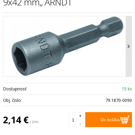
9x42 mm,, ARNDT
Dostupnosť:
15 ks
Obj. čislo:
79.1870-0090
+
2,14
€
Do košíka
s DPH
-