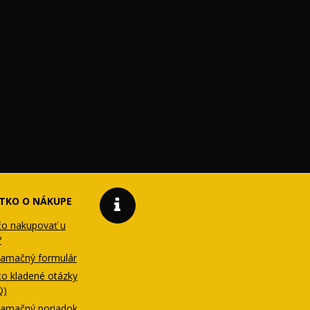
TKO O NÁKUPE
čo nakupovať u
?
lamačný formulár
to kladené otázky
Q)
lamačný poriadok