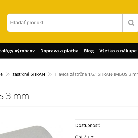
talógy výrobcov
Doprava a platba
Blog
Všetko o nákupe
ce
zástrčné 6HRAN
Hlavica zástrčná 1/2" 6HRAN-IMBUS 3 
US 3 mm
Dostupnosť:
Obj. čislo: