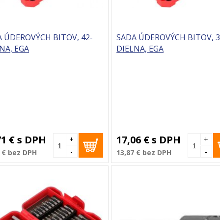
 ÚDEROVÝCH BITOV, 42-
SADA ÚDEROVÝCH BITOV, 3
NA, EGA
DIELNA, EGA
71 €
s DPH
17,06 €
s DPH
+
+
-
-
 €
bez DPH
13,87 €
bez DPH