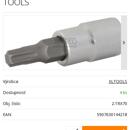
TOOLS
Výrobca:
XLTOOLS
Dostupnosť:
4 ks
Obj. čislo:
2.TRX70
EAN:
5907630144218
+