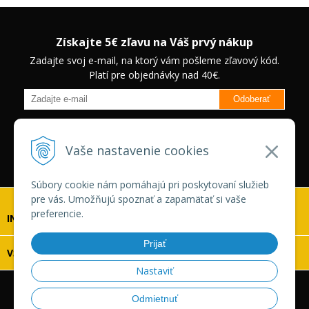
Získajte 5€ zľavu na Váš prvý nákup
Zadajte svoj e-mail, na ktorý vám pošleme zľavový kód.
Platí pre objednávky nad 40€.
Odoberať
Budete informovaný o novinkách na našom eshope a jedinečných
zľavách na vybrané produkty.
Neplatí pre Veľkoobchodných
Vaše nastavenie cookies
zákazníkov.
Súbory cookie nám pomáhajú pri poskytovaní služieb
pre vás. Umožňujú spoznať a zapamätať si vaše
preferencie.
INFOLINKA
Prijať
VŠETKO O NÁKUPE
Nastaviť
© 2026 Vaskonaradie.sk •
tvorba eshopu cez UNIobchod
,
Odmietnuť