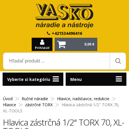
+421534496416
0,00 €
Prihlásiť
Vyberte si kategóriu
Menu
Úvod
Ručné náradie
Hlavice, nadstavce, redukcie
Hlavice
zástrčné TORX
Hlavica zástrčná 1/2" TORX 70,
XL-TOOLS
Hlavica zástrčná 1/2" TORX 70, XL-