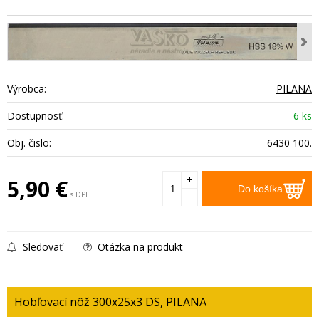
Výrobca:
PILANA
Dostupnosť:
6 ks
Obj. čislo:
6430 100.
+
5,90
€
Do košíka
s DPH
-
Sledovať
Otázka na produkt
Hobľovací nôž 300x25x3 DS, PILANA