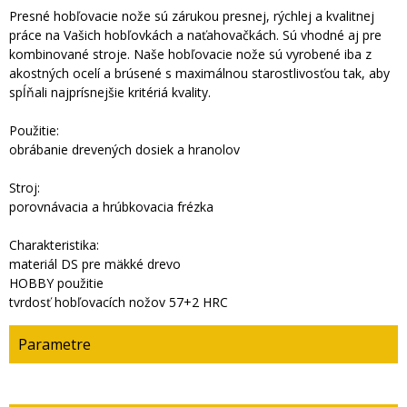
Presné hobľovacie nože sú zárukou presnej, rýchlej a kvalitnej
práce na Vašich hobľovkách a naťahovačkách. Sú vhodné aj pre
kombinované stroje. Naše hobľovacie nože sú vyrobené iba z
akostných ocelí a brúsené s maximálnou starostlivosťou tak, aby
spĺňali najprísnejšie kritériá kvality.
Použitie:
obrábanie drevených dosiek a hranolov
Stroj:
porovnávacia a hrúbkovacia frézka
Charakteristika:
materiál DS pre mäkké drevo
HOBBY použitie
tvrdosť hobľovacích nožov 57+2 HRC
Parametre