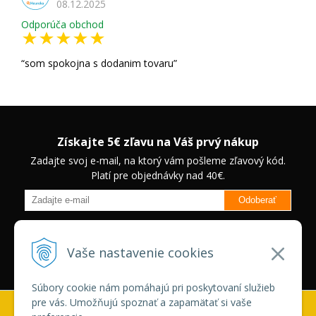
08.12.2025
Odporúča obchod
som spokojna s dodanim tovaru
Získajte 5€ zľavu na Váš prvý nákup
Zadajte svoj e-mail, na ktorý vám pošleme zľavový kód.
Platí pre objednávky nad 40€.
Odoberať
Budete informovaný o novinkách na našom eshope a jedinečných
zľavách na vybrané produkty.
Neplatí pre Veľkoobchodných
Vaše nastavenie cookies
zákazníkov.
Súbory cookie nám pomáhajú pri poskytovaní služieb
pre vás. Umožňujú spoznať a zapamätať si vaše