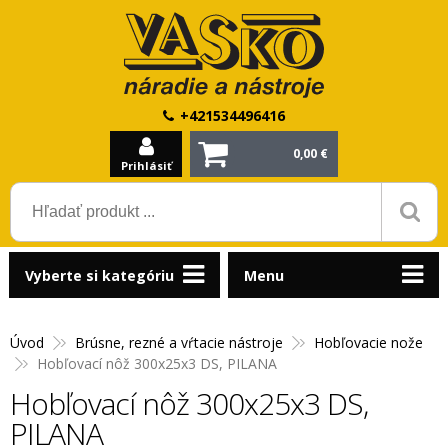
+421534496416
0,00 €
Prihlásiť
Vyberte si kategóriu
Menu
Úvod
Brúsne, rezné a vŕtacie nástroje
Hobľovacie nože
Hobľovací nôž 300x25x3 DS, PILANA
Hobľovací nôž 300x25x3 DS,
PILANA