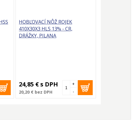
HSS
HOBĽOVACÍ NÔŽ ROJEK
410X30X3 HLS 13% - CR,
DRÁŽKY, PILANA
24,85 €
s DPH
+
-
20,20 €
bez DPH