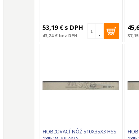
53,19 €
s DPH
45,
+
-
43,24 €
bez DPH
37,15
HOBĽOVACÍ NÔŽ 510X35X3 HSS
HOBĽ
18% W, PILANA
18% 