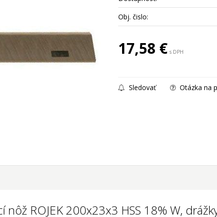
Obj. čislo:
17,58
€
s DPH
Sledovať
Otázka na p
cí nôž ROJEK 200x23x3 HSS 18% W, drážky