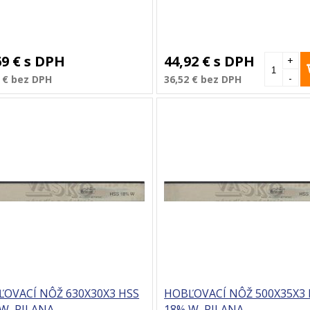
69 €
s DPH
44,92 €
s DPH
+
-
 €
bez DPH
36,52 €
bez DPH
OVACÍ NÔŽ 630X30X3 HSS
HOBĽOVACÍ NÔŽ 500X35X3 
W, PILANA
18% W, PILANA