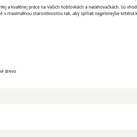
hlej a kvalitnej práce na Vašich hobľovkách a naťahovačkách. Sú vho
s maximálnou starostlivosťou tak, aby spĺňali najprísnejšie kritériá kv
ké drevo