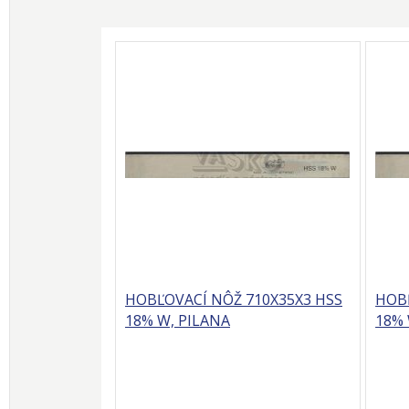
HOBĽOVACÍ NÔŽ 710X35X3 HSS
HOBĽ
18% W, PILANA
18% 