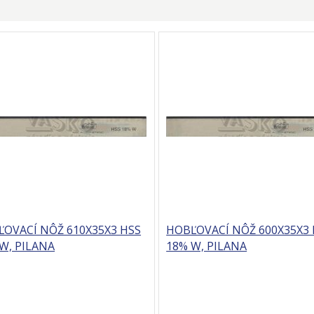
OVACÍ NÔŽ 610X35X3 HSS
HOBĽOVACÍ NÔŽ 600X35X3 
W, PILANA
18% W, PILANA