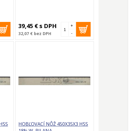
39,45 €
s DPH
+
-
32,07 €
bez DPH
HSS
HOBĽOVACÍ NÔŽ 450X35X3 HSS
18% W, PILANA