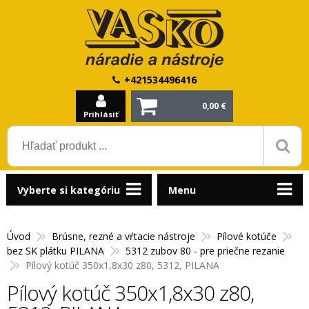
+421534496416
0,00 €
Prihlásiť
Vyberte si kategóriu
Menu
Úvod
Brúsne, rezné a vŕtacie nástroje
Pílové kotúče
bez SK plátku PILANA
5312 zubov 80 - pre priečne rezanie
Pílový kotúč 350x1,8x30 z80, 5312, PILANA
Pílový kotúč 350x1,8x30 z80,