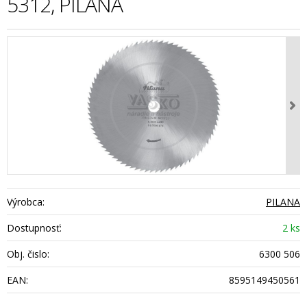
5312, PILANA
Výrobca:
PILANA
Dostupnosť:
2 ks
Obj. čislo:
6300 506
EAN:
8595149450561