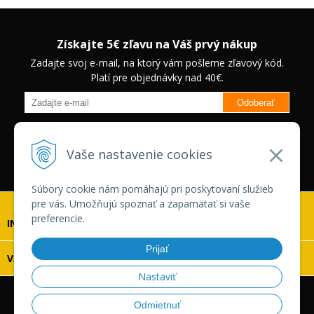
Získajte 5€ zľavu na Váš prvý nákup
Zadajte svoj e-mail, na ktorý vám pošleme zľavový kód.
Platí pre objednávky nad 40€.
Odoberať
Budete informovaný o novinkách na našom eshope a jedinečných
zľavách na vybrané produkty.
Neplatí pre Veľkoobchodných
Vaše nastavenie cookies
zákazníkov.
Súbory cookie nám pomáhajú pri poskytovaní služieb
pre vás. Umožňujú spoznať a zapamätať si vaše
preferencie.
INFOLINKA
Prijať
VŠETKO O NÁKUPE
Nastaviť
© 2026 Vaskonaradie.sk •
tvorba eshopu cez UNIobchod
,
Odmietnuť