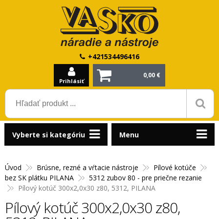
+421534496416
0,00 €
Prihlásiť
Vyberte si kategóriu
Menu
Úvod
Brúsne, rezné a vŕtacie nástroje
Pílové kotúče
bez SK plátku PILANA
5312 zubov 80 - pre priečne rezanie
Pílový kotúč 300x2,0x30 z80, 5312, PILANA
Pílový kotúč 300x2,0x30 z80,