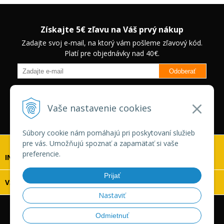
Získajte 5€ zľavu na Váš prvý nákup
Zadajte svoj e-mail, na ktorý vám pošleme zľavový kód.
Platí pre objednávky nad 40€.
Odoberať
Budete informovaný o novinkách na našom eshope a jedinečných
zľavách na vybrané produkty.
Neplatí pre Veľkoobchodných
Vaše nastavenie cookies
zákazníkov.
Súbory cookie nám pomáhajú pri poskytovaní služieb
pre vás. Umožňujú spoznať a zapamätať si vaše
preferencie.
INFOLINKA
Prijať
VŠETKO O NÁKUPE
Nastaviť
© 2026 Vaskonaradie.sk •
tvorba eshopu cez UNIobchod
,
Odmietnuť